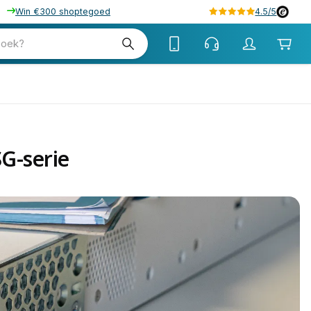
Win €300 shoptegoed
4.5/5
zoek?
SG-serie