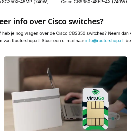
o SG350X-48MP (740W)
Cisco CBS350-48FP-4X (740W)
er info over Cisco switches?
of heb je nog vragen over de Cisco CBS350 switches? Neem dan v
n van Routershop.nl. Stuur een e-mail naar
info@routershop.nl
, b