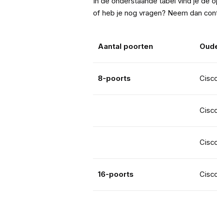
In de onderstaande tabel vind je de 
of heb je nog vragen? Neem dan cont
Aantal poorten
Oude
8-poorts
Cisc
Cisc
Cisc
16-poorts
Cisc