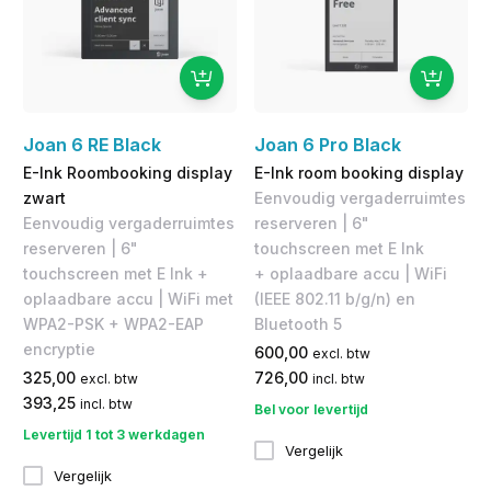
Joan 6 RE Black
Joan 6 Pro Black
E-Ink Roombooking display
E-Ink room booking display
zwart
Eenvoudig vergaderruimtes
Eenvoudig vergaderruimtes
reserveren | 6"
reserveren | 6"
touchscreen met E Ink
touchscreen met E Ink +
+ oplaadbare accu | WiFi
oplaadbare accu | WiFi met
(IEEE 802.11 b/g/n) en
WPA2-PSK + WPA2-EAP
Bluetooth 5
encryptie
600,00
excl. btw
325,00
726,00
excl. btw
incl. btw
393,25
incl. btw
Bel voor levertijd
Levertijd 1 tot 3 werkdagen
Vergelijk
Vergelijk