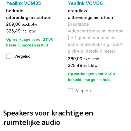
Yealink VCM35
Yealink VCM36
bedrade
draadloze
uitbreidingsmicrofoon
uitbreidingsmicrofoon
269,00
Draadloze
excl. btw
325,49
videoconferencemicrofoon
incl. btw
| HD geluidsopname en
Op werkdagen voor 21:00
echo onderdrukking | 360°
besteld, morgen in huis
pick-up, bereik 6 meter
Vergelijk
269,00
excl. btw
325,49
incl. btw
Op werkdagen voor 21:00
besteld, morgen in huis
Vergelijk
Speakers voor krachtige en
ruimtelijke audio