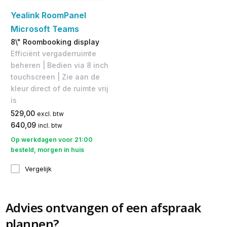
Yealink RoomPanel
Microsoft Teams
8\" Roombooking display
Efficiënt vergaderruimte
beheren | Bedien via 8 inch
touchscreen | Zie aan de
kleur direct of de ruimte vrij
is
529,00
excl. btw
640,09
incl. btw
Op werkdagen voor 21:00
besteld, morgen in huis
Vergelijk
Advies ontvangen of een afspraak
plannen?