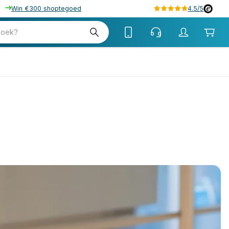
Win €300 shoptegoed
4.5/5
zoek?