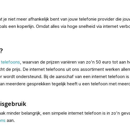
t je niet meer afhankelijk bent van jouw telefonie provider die j
ls een koperlijn. Omdat alles via hoge snelheid via internet verb
?
t telefoons
, waarvan de prijzen variëren van zo'n 50 euro tot aan 
cht de prijs. De internet telefoons uit ons assortiment werken all
r wordt ondersteund. Bij de aanschaf van een internet telefoon is h
an meerdere gesprekken tegelijk heeft u een telefoon met meerder
uisgebruik
vaak minder belangrijk, een simpele internet telefoon is in zo'n ge
ons
aan.