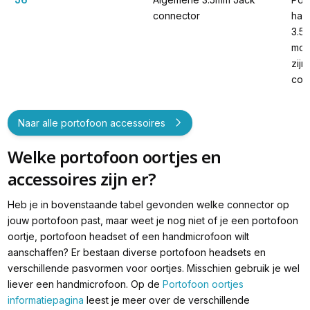
connector
han
3.5
mode
zijn
con
Naar alle portofoon accessoires
Welke portofoon oortjes en
accessoires zijn er?
Heb je in bovenstaande tabel gevonden welke connector op
jouw portofoon past, maar weet je nog niet of je een portofoon
oortje, portofoon headset of een handmicrofoon wilt
aanschaffen? Er bestaan diverse portofoon headsets en
verschillende pasvormen voor oortjes. Misschien gebruik je wel
liever een handmicrofoon. Op de
Portofoon oortjes
informatiepagina
leest je meer over de verschillende