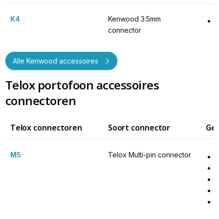
K4
Kenwood 3.5mm 
connector
Alle Kenwood accessoires
Telox portofoon accessoires
connectoren
Telox connectoren
Soort connector
Ges
M5
Telox Multi-pin connector