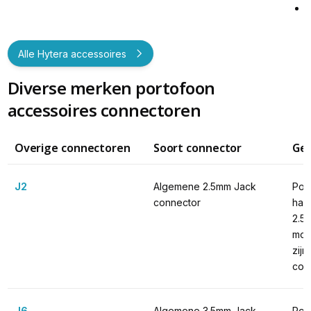
Alle Hytera accessoires
Diverse merken portofoon
accessoires connectoren
Overige connectoren
Soort connector
Ges
J2
Algemene 2.5mm Jack 
Port
connector
han
2.5
mode
zijn
con
J6
Algemene 3.5mm Jack 
Port