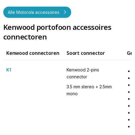
Alle Motorola accessoires
Kenwood portofoon accessoires
connectoren
Kenwood connectoren
Soort connector
Ges
K1
Kenwood 2-pins 
connector
3.5 mm stereo + 2.5mm 
mono