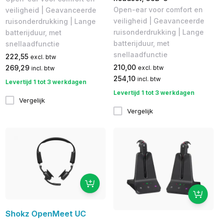
Open-ear voor comfort en
veiligheid | Geavanceerde
veiligheid | Geavanceerde
ruisonderdrukking | Lange
ruisonderdrukking | Lange
batterijduur, met
batterijduur, met
snellaadfunctie
snellaadfunctie
222,55
excl. btw
210,00
269,29
excl. btw
incl. btw
254,10
incl. btw
Levertijd 1 tot 3 werkdagen
Levertijd 1 tot 3 werkdagen
Vergelijk
Vergelijk
Shokz OpenMeet UC