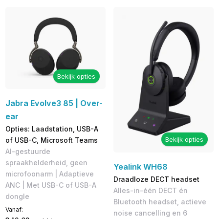
Bekijk opties
Jabra Evolve3 85 | Over-
ear
Opties: Laadstation, USB-A
Bekijk opties
of USB-C, Microsoft Teams
AI-gestuurde
spraakhelderheid, geen
Yealink WH68
microfoonarm | Adaptieve
Draadloze DECT headset
ANC | Met USB-C of USB-A
Alles-in-één DECT én
dongle
Bluetooth headset, actieve
Vanaf:
noise cancelling en 6