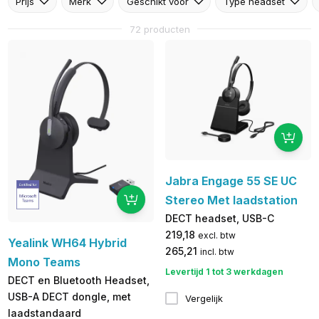
Prijs
Merk
Geschikt voor
Type headset
72 producten
Jabra Engage 55 SE UC
Stereo Met laadstation
DECT headset, USB-C
219,18
excl. btw
Yealink WH64 Hybrid
265,21
incl. btw
Mono Teams
Levertijd 1 tot 3 werkdagen
DECT en Bluetooth Headset,
USB-A DECT dongle, met
Vergelijk
laadstandaard