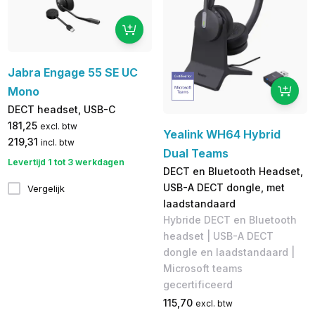
Jabra Engage 55 SE UC
Mono
DECT headset, USB-C
181,25
excl. btw
Yealink WH64 Hybrid
219,31
incl. btw
Dual Teams
Levertijd 1 tot 3 werkdagen
DECT en Bluetooth Headset,
USB-A DECT dongle, met
Vergelijk
laadstandaard
Hybride DECT en Bluetooth
headset | USB-A DECT
dongle en laadstandaard |
Microsoft teams
gecertificeerd
115,70
excl. btw