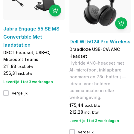
Jabra Engage 55 SE MS
Convertible Met
Dell WL5024 Pro Wireless
laadstation
Draadloze USB-C/A ANC
DECT headset, USB-C,
Headset
Microsoft Teams
Hybride ANC-headset met
211,83
excl. btw
AI-microfoon, inklapbare
256,31
incl. btw
boomarm en 78u batterij —
Levertijd 1 tot 3 werkdagen
ideaal voor heldere
communicatie in elke
Vergelijk
werkomgeving.
175,44
excl. btw
212,28
incl. btw
Levertijd 1 tot 3 werkdagen
Vergelijk