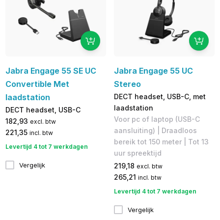
Jabra Engage 55 SE UC
Jabra Engage 55 UC
Convertible Met
Stereo
laadstation
DECT headset, USB-C, met
laadstation
DECT headset, USB-C
Voor pc of laptop (USB-C
182,93
excl. btw
aansluiting) | Draadloos
221,35
incl. btw
bereik tot 150 meter | Tot 13
Levertijd 4 tot 7 werkdagen
uur spreektijd
Vergelijk
219,18
excl. btw
265,21
incl. btw
Levertijd 4 tot 7 werkdagen
Vergelijk