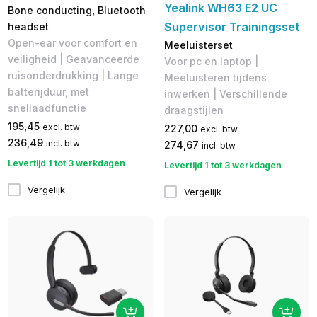
Yealink WH63 E2 UC
Bone conducting, Bluetooth
Supervisor Trainingsset
headset
Open-ear voor comfort en
Meeluisterset
veiligheid | Geavanceerde
Voor pc en laptop |
ruisonderdrukking | Lange
Meeluisteren tijdens
batterijduur, met
inwerken | Verschillende
snellaadfunctie
draagstijlen
195,45
excl. btw
227,00
excl. btw
236,49
incl. btw
274,67
incl. btw
Levertijd 1 tot 3 werkdagen
Levertijd 1 tot 3 werkdagen
Vergelijk
Vergelijk