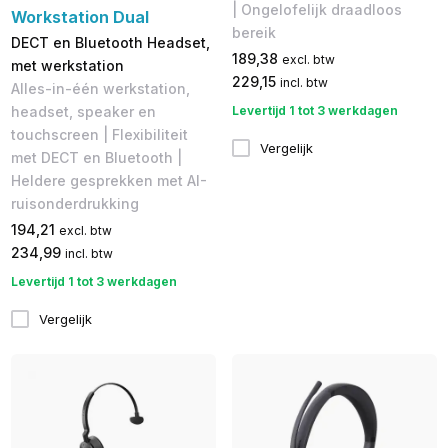
| Ongelofelijk draadloos
Workstation Dual
bereik
DECT en Bluetooth Headset,
189,38
excl. btw
met werkstation
229,15
incl. btw
Alles-in-één werkstation,
Levertijd 1 tot 3 werkdagen
headset, speaker en
touchscreen | Flexibiliteit
Vergelijk
met DECT en Bluetooth |
Heldere gesprekken met AI-
ruisonderdrukking
194,21
excl. btw
234,99
incl. btw
Levertijd 1 tot 3 werkdagen
Vergelijk