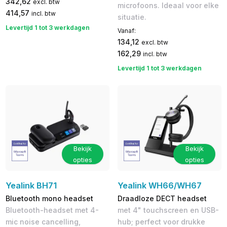
342,62
excl. btw
microfoons. Ideaal voor elke
414,57
incl. btw
situatie.
Levertijd 1 tot 3 werkdagen
Vanaf:
134,12
excl. btw
162,29
incl. btw
Levertijd 1 tot 3 werkdagen
Bekijk
Bekijk
opties
opties
Yealink BH71
Yealink WH66/WH67
Bluetooth mono headset
Draadloze DECT headset
Bluetooth-headset met 4-
met 4" touchscreen en USB-
mic noise cancelling,
hub; perfect voor drukke