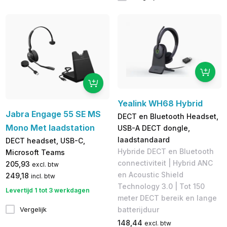
Yealink WH68 Hybrid
Jabra Engage 55 SE MS
DECT en Bluetooth Headset,
Mono Met laadstation
USB-A DECT dongle,
laadstandaard
DECT headset, USB-C,
Hybride DECT en Bluetooth
Microsoft Teams
connectiviteit | Hybrid ANC
205,93
excl. btw
en Acoustic Shield
249,18
incl. btw
Technology 3.0 | Tot 150
Levertijd 1 tot 3 werkdagen
meter DECT bereik en lange
batterijduur
Vergelijk
148,44
excl. btw