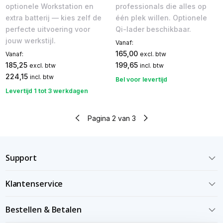
optionele Workstation en
professionals die alles op
extra batterij — kies zelf de
één plek willen. Optionele
perfecte uitvoering voor
Qi-lader beschikbaar.
jouw werkstijl.
Vanaf:
165,00
Vanaf:
excl. btw
185,25
199,65
excl. btw
incl. btw
224,15
incl. btw
Bel voor levertijd
Levertijd 1 tot 3 werkdagen
Pagina 2 van 3
Support
Klantenservice
Bestellen & Betalen