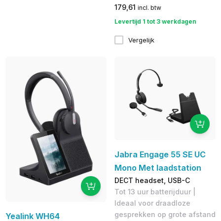
179,61
incl. btw
Levertijd 1 tot 3 werkdagen
Vergelijk
Jabra Engage 55 SE UC
Mono Met laadstation
DECT headset, USB-C
Tot 13 uur batterijduur |
Ideaal voor draadloze
gesprekken op grote afstand
Yealink WH64