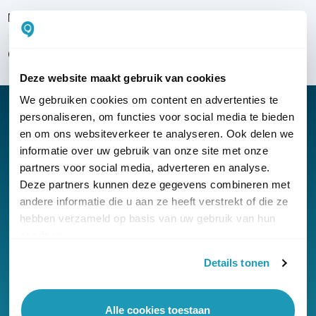
Bezorgen & installeren
Over KommaGo
Deze website maakt gebruik van cookies
We gebruiken cookies om content en advertenties te
personaliseren, om functies voor social media te bieden
en om ons websiteverkeer te analyseren. Ook delen we
informatie over uw gebruik van onze site met onze
Nieuwsbrief
partners voor social media, adverteren en analyse.
Klantenservice
Deze partners kunnen deze gegevens combineren met
andere informatie die u aan ze heeft verstrekt of die ze
hebben verzameld op basis van uw gebruik van hun
services.
Details tonen
© Copyright KommaGo
Alle cookies toestaan
Algemene voorwaarden