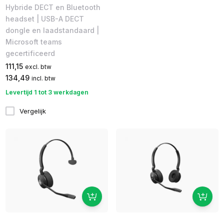
Hybride DECT en Bluetooth
headset | USB-A DECT
dongle en laadstandaard |
Microsoft teams
gecertificeerd
111,15
excl. btw
134,49
incl. btw
Levertijd 1 tot 3 werkdagen
Vergelijk