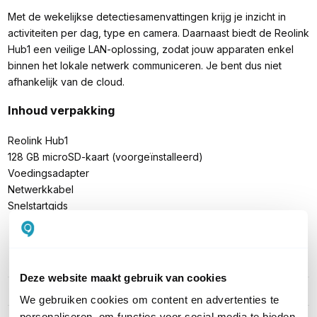
Met de wekelijkse detectiesamenvattingen krijg je inzicht in
activiteiten per dag, type en camera. Daarnaast biedt de Reolink
Hub1 een veilige LAN-oplossing, zodat jouw apparaten enkel
binnen het lokale netwerk communiceren. Je bent dus niet
afhankelijk van de cloud.
Inhoud verpakking
Reolink Hub1
128 GB microSD-kaart (voorgeïnstalleerd)
Voedingsadapter
Netwerkkabel
Snelstartgids
PRODUCT DETAILS
Deze website maakt gebruik van cookies
Merk
Reolink
We gebruiken cookies om content en advertenties te
personaliseren, om functies voor social media te bieden