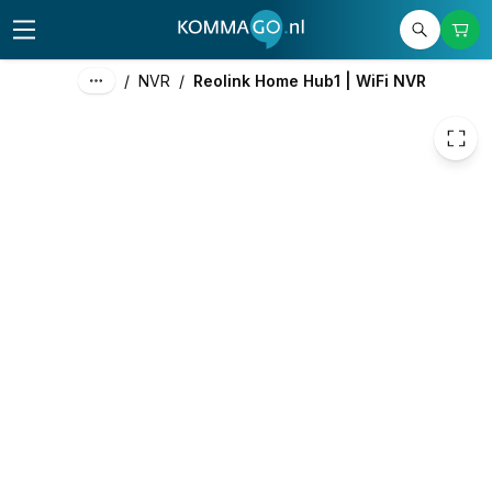
94,55
excl. btw
114,41
incl. btw
/
NVR
/
Reolink Home Hub1 | WiFi NVR