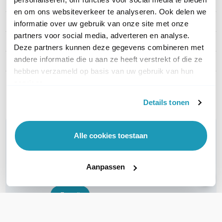
Artikelnummer
REO-HUB1-128GB-W
en om ons websiteverkeer te analyseren. Ook delen we
EAN
6976930223694
informatie over uw gebruik van onze site met onze
partners voor social media, adverteren en analyse.
PoE capaciteit
Geen
Deze partners kunnen deze gegevens combineren met
andere informatie die u aan ze heeft verstrekt of die ze
Maximaal aantal camera's
8
hebben verzameld op basis van uw gebruik van hun
services.
Toon meer
Details tonen
WIL JIJ ADVIES OP MAAT?
Alle cookies toestaan
Vraag het onze experts!
Aanpassen
Bel ons
E-mail