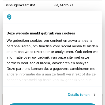
Geheugenkaart slot
Ja, MicroSD
Kleur
Wit
Type behuizing
Metaal
Aantal streams
3x
Deze website maakt gebruik van cookies
We gebruiken cookies om content en advertenties te
personaliseren, om functies voor social media te bieden
en om ons websiteverkeer te analyseren. Ook delen we
WIL JIJ ADVIES OP MAAT?
informatie over uw gebruik van onze site met onze
Vraag het onze experts!
partners voor social media, adverteren en analyse.
Deze partners kunnen deze gegevens combineren met
Bel ons
andere informatie die u aan ze heeft verstrekt of die ze
hebben verzameld op basis van uw gebruik van hun
E-mail
services.
Details tonen