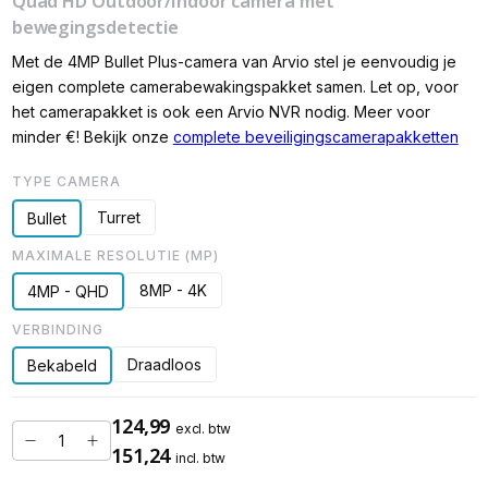
Quad HD Outdoor/Indoor camera met
bewegingsdetectie
Met de 4MP Bullet Plus-camera van Arvio stel je eenvoudig je
eigen complete camerabewakingspakket samen. Let op, voor
het camerapakket is ook een Arvio NVR nodig. Meer voor
minder €! Bekijk onze
complete beveiligingscamerapakketten
TYPE CAMERA
Turret
Bullet
MAXIMALE RESOLUTIE (MP)
8MP - 4K
4MP - QHD
VERBINDING
Draadloos
Bekabeld
124,99
excl. btw
151,24
incl. btw