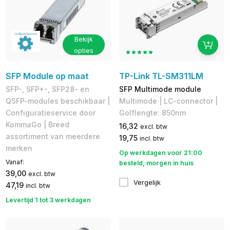
Bekijk
opties
SFP Module op maat
TP-Link TL-SM311LM
SFP-, SFP+-, SFP28- en
SFP Multimode module
QSFP-modules beschikbaar |
Multimode | LC-connector |
Configuratieservice door
Golflengte: 850nm
KommaGo | Breed
16,32
excl. btw
assortiment van meerdere
19,75
incl. btw
merken
Op werkdagen voor 21:00
Vanaf:
besteld, morgen in huis
39,00
excl. btw
Vergelijk
47,19
incl. btw
Levertijd 1 tot 3 werkdagen