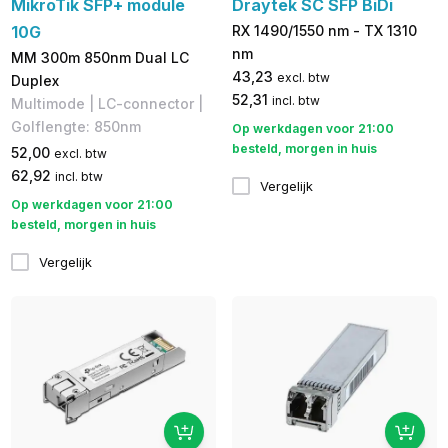
MikroTik SFP+ module
Draytek SC SFP BiDi
10G
RX 1490/1550 nm - TX 1310
nm
MM 300m 850nm Dual LC
43,23
excl. btw
Duplex
52,31
incl. btw
Multimode | LC-connector | ​​
Golflengte: 850nm
Op werkdagen voor 21:00
besteld, morgen in huis
52,00
excl. btw
62,92
incl. btw
Vergelijk
Op werkdagen voor 21:00
besteld, morgen in huis
Vergelijk