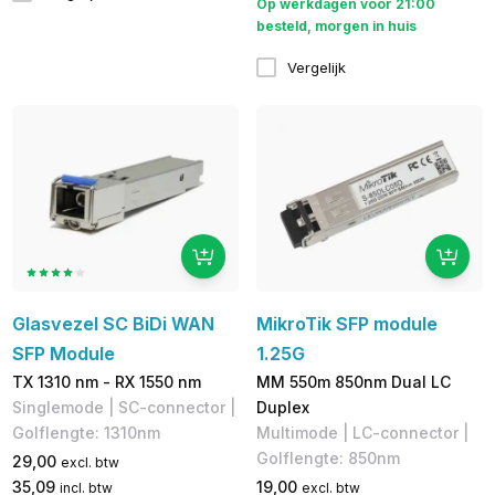
Op werkdagen voor 21:00
besteld, morgen in huis
Vergelijk
Glasvezel SC BiDi WAN
MikroTik SFP module
SFP Module
1.25G
TX 1310 nm - RX 1550 nm
MM 550m 850nm Dual LC
Singlemode | SC-connector |
Duplex
Golflengte: 1310nm
Multimode | LC-connector | ​
Golflengte: 850nm
29,00
excl. btw
35,09
19,00
incl. btw
excl. btw