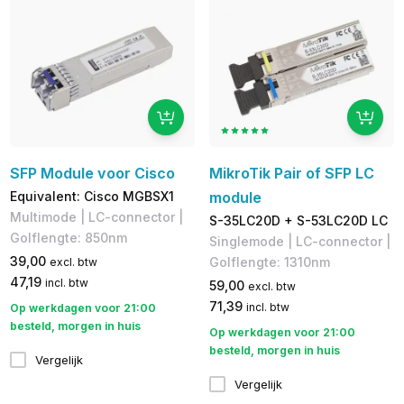
SFP Module voor Cisco
MikroTik Pair of SFP LC
Equivalent: Cisco MGBSX1
module
Multimode | LC-connector |
S-35LC20D + S-53LC20D LC
Golflengte: 850nm
Singlemode | LC-connector |
39,00
Golflengte: 1310nm
excl. btw
47,19
incl. btw
59,00
excl. btw
71,39
incl. btw
Op werkdagen voor 21:00
besteld, morgen in huis
Op werkdagen voor 21:00
besteld, morgen in huis
Vergelijk
Vergelijk