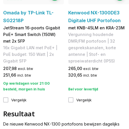
Omada by TP-Link TL-
Kenwood NX-1300DE3
SG2218P
Digitale UHF Portofoon
JetStream 16-poorts Gigabit
met KNB-45LM en KRA-23M
PoE+ Smart Switch (150W)
Vergunning houdende
met 2x SFP
DMR/FM portofoon | 32
16x Gigabit LAN met PoE+ |
gesprekskanalen, korte
PoE budget: 150 Watt | 2x
antenne | Stof- en
Gigabit SFP
sproeiwaterdicht (IP55)
207,98
265,00
excl. btw
excl. btw
251,66
320,65
incl. btw
incl. btw
Op werkdagen voor 21:00
besteld, morgen in huis
Bel voor levertijd
Vergelijk
Vergelijk
Resultaat
De nieuwe Kenwood NX-1300 portofoons bewijzen dagelijks