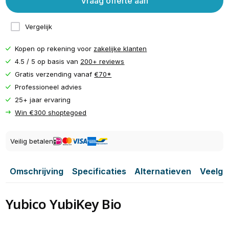
Vraag offerte aan
Vergelijk
Kopen op rekening voor
zakelijke klanten
4.5 / 5 op basis van
200+ reviews
Gratis verzending vanaf
€70*
Professioneel advies
25+ jaar ervaring
Win €300 shoptegoed
Veilig betalen
Omschrijving
Specificaties
Alternatieven
Veelge
Yubico YubiKey Bio