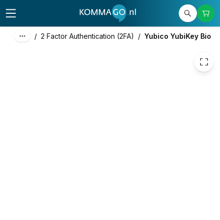
110,00
excl. btw
133,10
incl. btw
/
2 Factor Authentication (2FA)
/
Yubico YubiKey Bio