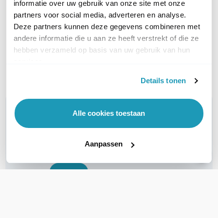
Yubico YubiKey Bio USB-C
informatie over uw gebruik van onze site met onze
Duopack
partners voor social media, adverteren en analyse.
209,00
excl. btw
Deze partners kunnen deze gegevens combineren met
252,89
incl. btw
andere informatie die u aan ze heeft verstrekt of die ze
hebben verzameld op basis van uw gebruik van hun
Op werkdagen voor 21:00
besteld, morgen in huis
services.
Vergelijk
Details tonen
WIL JIJ ADVIES OP MAAT?
Alle cookies toestaan
Vraag het onze experts!
Aanpassen
Bel ons
E-mail