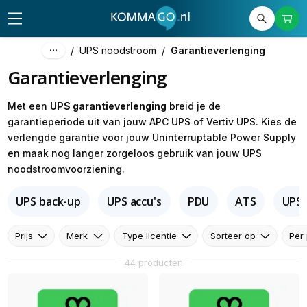
/
UPS noodstroom
/
Garantieverlenging
Garantieverlenging
Met een
UPS garantieverlenging
breid je de
garantieperiode uit van jouw APC UPS of Vertiv UPS. Kies de
verlengde garantie voor jouw Uninterruptable Power Supply
en maak nog langer zorgeloos gebruik van jouw UPS
noodstroomvoorziening.
UPS back-up
UPS accu's
PDU
ATS
UPS 
Prijs
Merk
Type licentie
Sorteer op
Per
44 producten