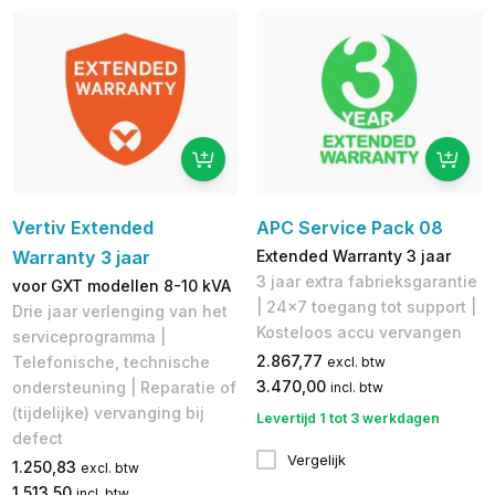
Vertiv Extended
APC Service Pack 08
Warranty 3 jaar
Extended Warranty 3 jaar
3 jaar extra fabrieksgarantie​
voor GXT modellen 8-10 kVA
| 24x7 toegang tot support |
Drie jaar verlenging van het
Kosteloos accu vervangen
serviceprogramma |
2.867,77
Telefonische, technische
excl. btw
3.470,00
ondersteuning | Reparatie of
incl. btw
(tijdelijke) vervanging bij
Levertijd 1 tot 3 werkdagen
defect
Vergelijk
1.250,83
excl. btw
1.513,50
incl. btw