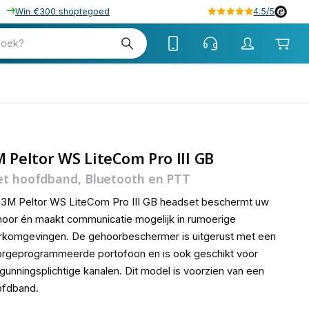
Win €300 shoptegoed
4.5/5
tw
zoek?
tw
 Peltor WS LiteCom Pro III GB
t hoofdband, Bluetooth en PTT
3M Peltor WS LiteCom Pro III GB headset beschermt uw
oor én maakt communicatie mogelijk in rumoerige
komgevingen. De gehoorbeschermer is uitgerust met een
rgeprogrammeerde portofoon en is ook geschikt voor
gunningsplichtige kanalen. Dit model is voorzien van een
ofdband.