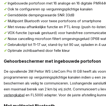
Ingebouwde portofoon met 16 analoge en 16 digitale PMR44
Ook te configureren op vergunningsplichtige kanalen
Gemiddelde dempingswaarde SNR 33dB
Multipoint Bluetooth voor twee portofoons of smartphone
Met niveau-afhankelijke functie en PTL-knop (push-to-listen
VOX-functie (spraak gestuurd) voor handsfree communicati
Noise cancelling microfoon filtert omgevingsgeluid (IP68 wat
Gebruikstijd tot 11-17 uur, stand-by tot 90 uur, opladen in 4 uu
Optimale zichtbaarheid door felle kleur
Gehoorbeschermer met ingebouwde portofoon
De opvallende 3M Peltor WS LiteCom Pro III GB heeft als voor
programmeren op vergunningsplichtige kanalen indien u een ze
beschermen als veilig te communiceren. Loshangende aansluitk
een maximaal bereik van 2 km bij vrij zicht. Communiceert u lie
verlengkabel
en FL5000 adapter. Voor de juiste afstelling kun
Met multipoint Bluetooth