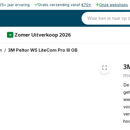
25+ jaar ervaring
Gratis verzending vanaf
€70*
Onze webshops
1.186,89
excl. b
1.436,14
Waar ben je naar op 
incl. b
Zomer Uitverkoop 2026
➜
n
/
3M Peltor WS LiteCom Pro III GB
3M
me
De 
geh
wer
voo
ver
ho