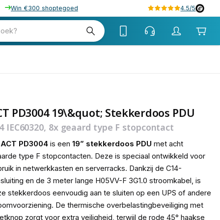
Win €300 shoptegoed
4.5/5
tw
zoek?
tw
CT PD3004 19\&quot; Stekkerdoos PDU
4 IEC60320, 8x geaard type F stopcontact
e
ACT PD3004
is een
19” stekkerdoos PDU
met acht
arde type F stopcontacten. Deze is speciaal ontwikkeld voor
ruik in netwerkkasten en serverracks. Dankzij de C14-
sluiting en de 3 meter lange H05VV-F 3G1.0 stroomkabel, is
e stekkerdoos eenvoudig aan te sluiten op een UPS of andere
oomvoorziening. De thermische overbelastingbeveiliging met
etknop zorgt voor extra veiligheid, terwijl de rode 45° haakse