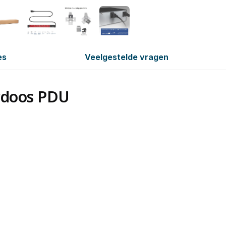
es
Veelgestelde vragen
rdoos PDU