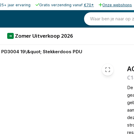
25+ jaar ervaring
Gratis verzending vanaf
€70*
Onze webshops
33,81
excl. b
40,91
Waar ben je naar op 
incl. b
Zomer Uitverkoop 2026
➜
 PD3004 19\&quot; Stekkerdoos PDU
A
C1
D
gea
geb
aan
dez
str
res