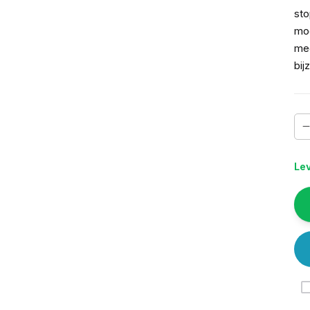
sto
mog
mee
bij
Lev