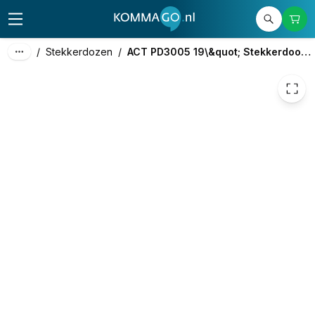
33,63
excl. btw
40,69
incl. btw
/
Stekkerdozen
/
ACT PD3005 19\&quot; Stekkerdoos PDU