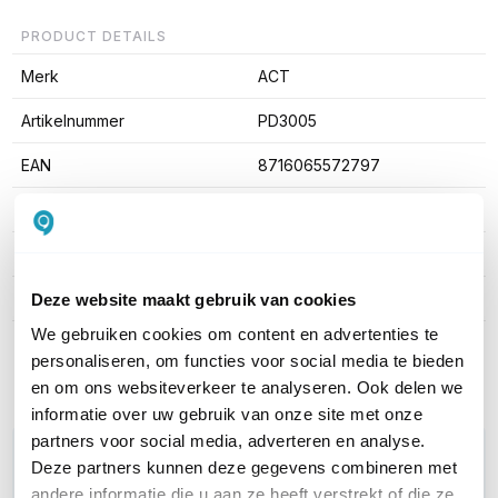
PRODUCT DETAILS
Merk
ACT
Artikelnummer
PD3005
EAN
8716065572797
Stekkertype ingang
Schuko CEE 7
Type uitgangen
Schuko
Montage
Rack mountable; 1U
Deze website maakt gebruik van cookies
We gebruiken cookies om content en advertenties te
Toon meer
personaliseren, om functies voor social media te bieden
en om ons websiteverkeer te analyseren. Ook delen we
informatie over uw gebruik van onze site met onze
partners voor social media, adverteren en analyse.
WIL JIJ ADVIES OP MAAT?
Deze partners kunnen deze gegevens combineren met
Vraag het onze experts!
andere informatie die u aan ze heeft verstrekt of die ze