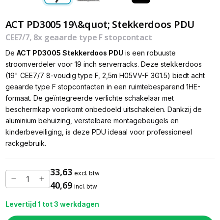
ACT PD3005 19\&quot; Stekkerdoos PDU
CEE7/7, 8x geaarde type F stopcontact
De
ACT PD3005 Stekkerdoos PDU
is een robuuste
stroomverdeler voor 19 inch serverracks. Deze stekkerdoos
(19" CEE7/7 8-voudig type F, 2,5m H05VV-F 3G1.5) biedt acht
geaarde type F stopcontacten in een ruimtebesparend 1HE-
formaat. De geïntegreerde verlichte schakelaar met
beschermkap voorkomt onbedoeld uitschakelen. Dankzij de
aluminium behuizing, verstelbare montagebeugels en
kinderbeveiliging, is deze PDU ideaal voor professioneel
rackgebruik.
33,63
excl. btw
40,69
incl. btw
Levertijd 1 tot 3 werkdagen