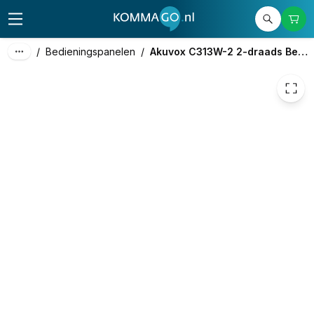
126,08
excl. btw
152,56
incl. btw
/
Bedieningspanelen
/
Akuvox C313W-2 2-draads Bedieningspaneel