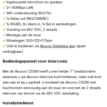
Ingebouwde microfoon en speaker
2x 100Mbps LAN
WiFi ondersteuning (802.11n)
1x Relay out (NO/COM/NC)
1x RS485, 8x Alarm in, 1x Bel in aansluitingen
Voeding via 48V VDC, 2-draads
Montage aan de muur
Afmetingen: 200x132x17.5mm
Ook te bedienen via
Akuvox Smartplus app
(apart
verkrijgbaar)
Bedieningspaneel voor intercoms
Met de Akuvox C313W heeft u een helder 7" beeldscherm
waarmee u uw Akuvox intercom kunt bedienen, maar ook kunt
zien wie er bij u aanbelt. U monteert de Akuvox C313W met
touchscreen eenvoudig aan de muur en voorziet de 2-draads
intercom van stroom via de 48V VDC aansluiting.
Installatiedienst