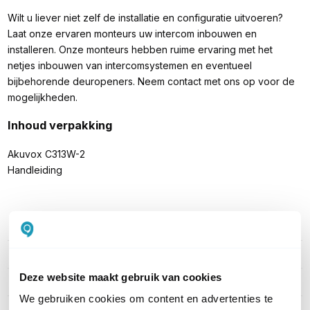
Wilt u liever niet zelf de installatie en configuratie uitvoeren?
Laat onze ervaren monteurs uw intercom inbouwen en
installeren. Onze monteurs hebben ruime ervaring met het
netjes inbouwen van intercomsystemen en eventueel
bijbehorende deuropeners. Neem contact met ons op voor de
mogelijkheden.
Inhoud verpakking
Akuvox C313W-2
Handleiding
PRODUCT DETAILS
Merk
Akuvox
Deze website maakt gebruik van cookies
Artikelnummer
C313W-2
We gebruiken cookies om content en advertenties te
EAN
6933964802240