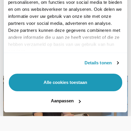
personaliseren, om functies voor social media te bieden
en om ons websiteverkeer te analyseren. Ook delen we
informatie over uw gebruik van onze site met onze
partners voor social media, adverteren en analyse.
WIL JIJ ADVIES OP MAAT?
Deze partners kunnen deze gegevens combineren met
Vraag het onze experts!
andere informatie die u aan ze heeft verstrekt of die ze
hebben verzameld op basis van uw gebruik van hun
Bel ons
services.
Details tonen
E-mail
Alle cookies toestaan
Aanpassen