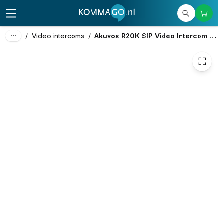
294,64
excl. btw
356,51
incl. btw
/
Video intercoms
/
Akuvox R20K SIP Video Intercom Zwart