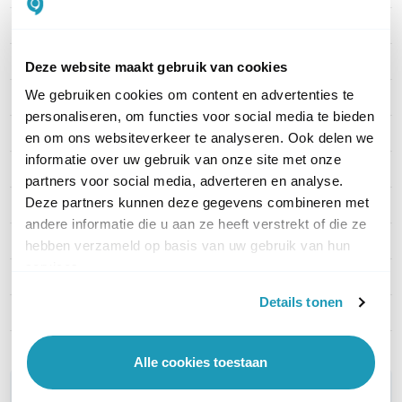
Artikelnummer
R20K-BLACK-ONWALL-V3.0
EAN
6933964803308
Deze website maakt gebruik van cookies
We gebruiken cookies om content en advertenties te
Verbinding
IP
personaliseren, om functies voor social media te bieden
Aantal knoppen
Keypad
en om ons websiteverkeer te analyseren. Ook delen we
informatie over uw gebruik van onze site met onze
Kaartlezer
Ja
partners voor social media, adverteren en analyse.
Deze partners kunnen deze gegevens combineren met
Materiaal
Aluminium
andere informatie die u aan ze heeft verstrekt of die ze
Camera
Ja
hebben verzameld op basis van uw gebruik van hun
services.
Montage
Opbouw
Details tonen
Deuropener relays
2
Alle cookies toestaan
WIL JIJ ADVIES OP MAAT?