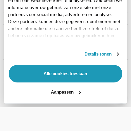
en om ons websiteverkeer te analyseren. Ook delen we
informatie over uw gebruik van onze site met onze
PRODUCT DETAILS
partners voor social media, adverteren en analyse.
Merk
APC
Deze partners kunnen deze gegevens combineren met
andere informatie die u aan ze heeft verstrekt of die ze
Artikelnummer
AP4423A
hebben verzameld op basis van uw gebruik van hun
EAN
0731304432449
services.
Stekkertype ingang
C20
Details tonen
Type uitgangen
C13 + C19
Alle cookies toestaan
Aantal uitgangen
6-10
Aanpassen
Toon meer
WIL JIJ ADVIES OP MAAT?
Vraag het onze experts!