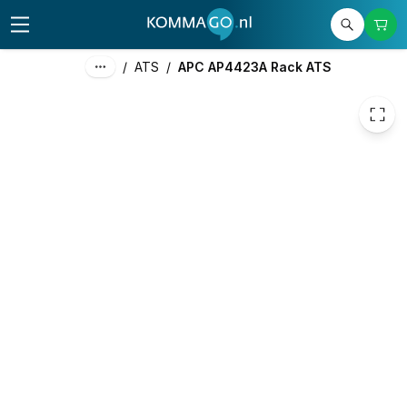
896,46
excl. btw
1.084,72
incl. btw
/
ATS
/
APC AP4423A Rack ATS