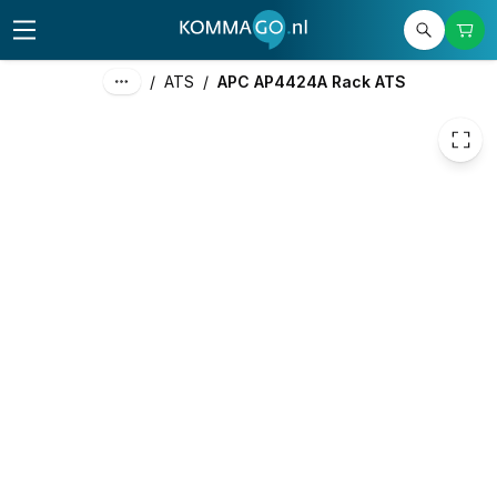
1.207,88
excl. btw
1.461,53
incl. btw
/
ATS
/
APC AP4424A Rack ATS