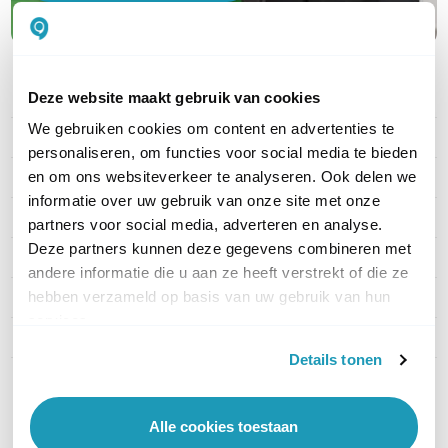
Deze website maakt gebruik van cookies
PRODUCT DETAILS
We gebruiken cookies om content en advertenties te
Merk
APC
personaliseren, om functies voor social media te bieden
en om ons websiteverkeer te analyseren. Ook delen we
Artikelnummer
AP4424A
informatie over uw gebruik van onze site met onze
EAN
0731304432456
partners voor social media, adverteren en analyse.
Deze partners kunnen deze gegevens combineren met
Stekkertype ingang
IEC 309 2P+E
andere informatie die u aan ze heeft verstrekt of die ze
hebben verzameld op basis van uw gebruik van hun
Type uitgangen
C13 + C19
services.
Aantal uitgangen
16-20
Details tonen
Toon meer
Alle cookies toestaan