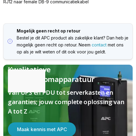
RJ12 naar female DB-9 communicatiekabel
Mogelijk geen recht op retour
Bestel je dit APC product als zakelijke klant? Dan heb je
mogelijk geen recht op retour. Neem
contact
met ons
op als je wilt weten of dit ook voor jou geldt.
Kwalitatieve
(nood)stroomapparatuur
Van UPS en PDU tot serverkasten en
garanties; jouw complete oplossing van
A tot Z
Maak kennis met APC