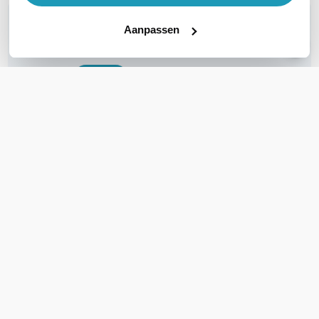
WIL JIJ ADVIES OP MAAT?
Aanpassen
Vraag het onze experts!
Bel ons
E-mail
OVER DIT PRODUCT