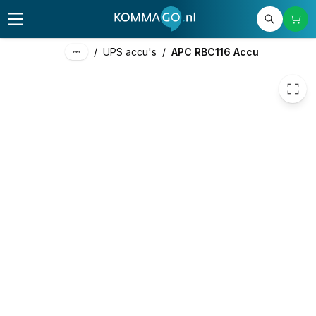
234,81
excl. btw
284,12
incl. btw
/
UPS accu's
/
APC RBC116 Accu