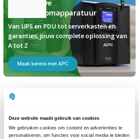
Kwalitatieve
(nood)stroomapparatuur
Van UPS en PDU tot serverkasten en
garanties; jouw complete oplossing van
A tot Z
Maak kennis met APC
PRODUCT DETAILS
Merk
APC
Artikelnummer
APCRBC116
Deze website maakt gebruik van cookies
We gebruiken cookies om content en advertenties te
EAN
0731304281696
personaliseren, om functies voor social media te bieden