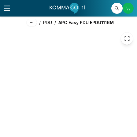
496,69
excl. btw
600,99
incl. btw
/
PDU
/
APC Easy PDU EPDU1116M