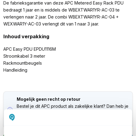
De fabrieksgarantie van deze APC Metered Easy Rack PDU
bedraagt 1 jaar en is middels de WBEXTWAR1YR-AC-03 te
verlengen naar 2 jaar. De combi WBEXTWAR1YR-AC-04 +
WEXWAR1Y-AC-03 verlengt dit van 1 naar 3 jaar.
Inhoud verpakking
APC Easy PDU EPDU1116M
Stroomkabel 3 meter
Rackmountbeugels
Handleiding
Mogelijk geen recht op retour
Bestel je dit APC product als zakelijke klant? Dan heb je
mogelijk geen recht op retour. Neem
contact
met ons
op als je wilt weten of dit ook voor jou geldt.