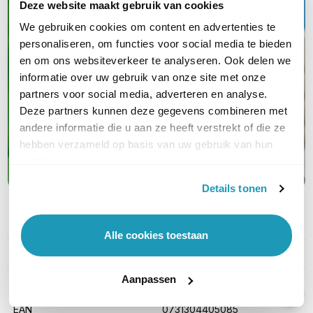
Kwalitatieve
Deze website maakt gebruik van cookies
(nood)stroomapparatuur
We gebruiken cookies om content en advertenties te
personaliseren, om functies voor social media te bieden
Van UPS en PDU tot serverkasten en
en om ons websiteverkeer te analyseren. Ook delen we
garanties; jouw complete oplossing van
informatie over uw gebruik van onze site met onze
partners voor social media, adverteren en analyse.
A tot Z
Deze partners kunnen deze gegevens combineren met
andere informatie die u aan ze heeft verstrekt of die ze
Maak kennis met APC
hebben verzameld op basis van uw gebruik van hun
services.
Details tonen
PRODUCT DETAILS
Alle cookies toestaan
Merk
APC
Aanpassen
Artikelnummer
EPDU1116M
EAN
0731304405085