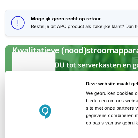
Mogelijk geen recht op retour
Bestel je dit APC product als zakelijke klant? Dan
Kwalitatieve (nood)stroomappar
Van UPS en PDU tot serverkasten en ga
jouw complete oplossing van A tot Z
Deze website maakt ge
We gebruiken cookies om
Maak kennis met APC
bieden en om ons websit
site met onze partners 
gegevens combineren met
op basis van uw gebruik