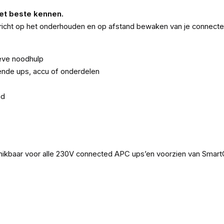
et beste kennen.
 gericht op het onderhouden en op afstand bewaken van je conne
tieve noodhulp
gende ups, accu of onderdelen
nd
schikbaar voor alle 230V connected APC ups’en voorzien van Smar