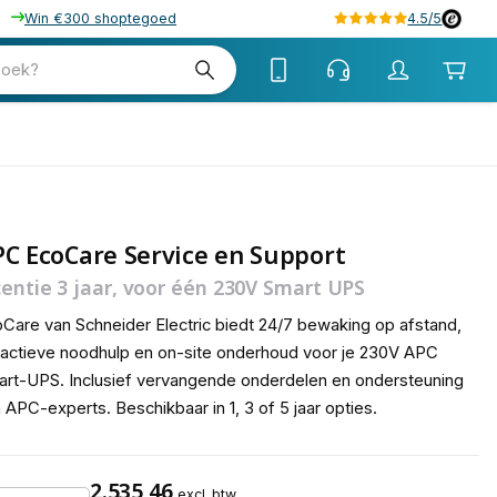
Win €300 shoptegoed
4.5/5
tw
zoek?
tw
C EcoCare Service en Support
centie 3 jaar, voor één 230V Smart UPS
Care van Schneider Electric biedt 24/7 bewaking op afstand,
actieve noodhulp en on-site onderhoud voor je 230V APC
rt-UPS. Inclusief vervangende onderdelen en ondersteuning
 APC-experts. Beschikbaar in 1, 3 of 5 jaar opties.
2.535,46
excl. btw