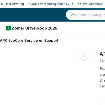
25+ jaar ervaring
Gratis verzending vanaf
€70*
Onze webshops
2.535,46
excl. b
3.067,91
Waar ben je naar op 
incl. b
Zomer Uitverkoop 2026
➜
APC EcoCare Service en Support
AP
Li
Eco
pro
Sma
van