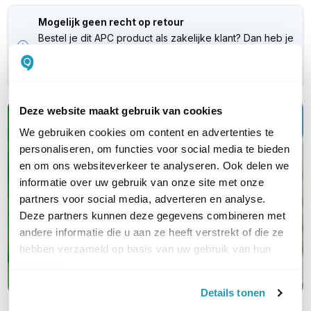
Mogelijk geen recht op retour
Bestel je dit APC product als zakelijke klant? Dan heb je
mogelijk geen recht op retour. Neem
contact
met ons
op als je wilt weten of dit ook voor jou geldt.
Deze website maakt gebruik van cookies
Kwalitatieve
We gebruiken cookies om content en advertenties te
(nood)stroomapparatuur
personaliseren, om functies voor social media te bieden
en om ons websiteverkeer te analyseren. Ook delen we
Van UPS en PDU tot serverkasten en
informatie over uw gebruik van onze site met onze
garanties; jouw complete oplossing van
partners voor social media, adverteren en analyse.
Deze partners kunnen deze gegevens combineren met
A tot Z
andere informatie die u aan ze heeft verstrekt of die ze
hebben verzameld op basis van uw gebruik van hun
Maak kennis met APC
services.
Details tonen