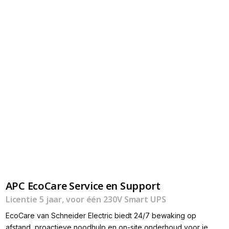
APC EcoCare Service en Support
Licentie 5 jaar, voor één 230V Smart UPS
EcoCare van Schneider Electric biedt 24/7 bewaking op
afstand, proactieve noodhulp en on-site onderhoud voor je