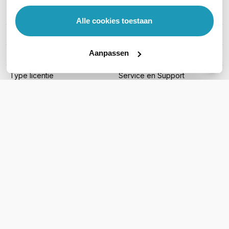
PRODUCT DETAILS
Alle cookies toestaan
Merk
APC
Aanpassen
Artikelnummer
ECO1PH5YFW03
Type licentie
Service en Support
Toon meer
WIL JIJ ADVIES OP MAAT?
Vraag het onze experts!
Bel ons
E-mail