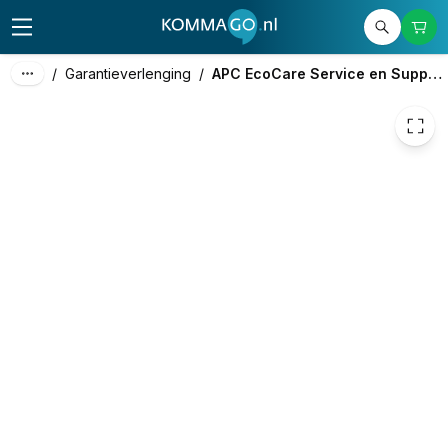
1.644,51
excl. btw
1.989,86
incl. btw
/
Garantieverlenging
/
APC EcoCare Service en Support