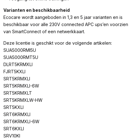
Varianten en beschikbaarheid
Ecocare wordt aangeboden in 1,3 en 5 jaar varianten en is
beschikbaar voor alle 230V connected APC ups’en voorzien
van SmartConnect of een netwerkkaart.
Deze licentie is geschikt voor de volgende artikelen:
SUA5000RMI5U
SUA5000RMT5U
DLRT5KRMXLI
FJRT5KXLI
SRT5KRMXLI
SRT5KRMXLI-6W
SRT5KRMXLT
SRT5KRMXLW-HW
SRT5KXLI
SRT6KRMXLI
SRT6KRMXLI-6W
SRT6KXLI
SRV10KI