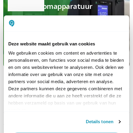
(nood)stroomapparatuur
Van UPS en PDU tot serverkasten en
garanties; jouw complete oplossing van
A tot Z
Deze website maakt gebruik van cookies
We gebruiken cookies om content en advertenties te
Maak kennis met APC
personaliseren, om functies voor social media te bieden
en om ons websiteverkeer te analyseren. Ook delen we
informatie over uw gebruik van onze site met onze
partners voor social media, adverteren en analyse.
PRODUCT DETAILS
Deze partners kunnen deze gegevens combineren met
Merk
APC
andere informatie die u aan ze heeft verstrekt of die ze
hebben verzameld op basis van uw gebruik van hun
Artikelnummer
ECO1PH5YFW06
services.
Type licentie
Service en Support
Details tonen