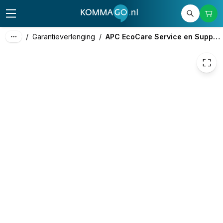
5.836,04
excl. btw
7.061,61
incl. btw
/
Garantieverlenging
/
APC EcoCare Service en Support