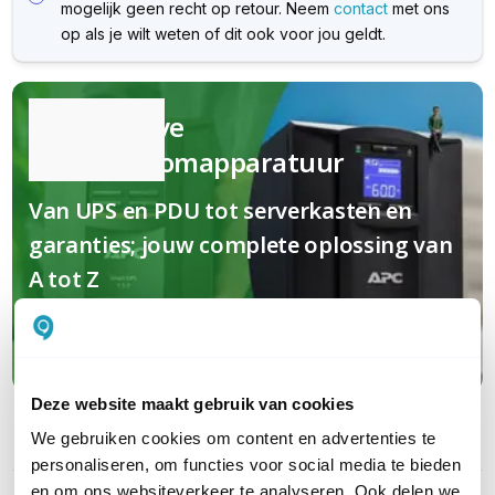
mogelijk geen recht op retour. Neem
contact
met ons
op als je wilt weten of dit ook voor jou geldt.
Kwalitatieve
(nood)stroomapparatuur
Van UPS en PDU tot serverkasten en
garanties; jouw complete oplossing van
A tot Z
Maak kennis met APC
Deze website maakt gebruik van cookies
We gebruiken cookies om content en advertenties te
PRODUCT DETAILS
personaliseren, om functies voor social media te bieden
en om ons websiteverkeer te analyseren. Ook delen we
Merk
APC