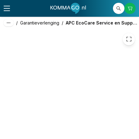
1.604,72
excl. btw
1.941,71
incl. btw
/
Garantieverlenging
/
APC EcoCare Service en Support