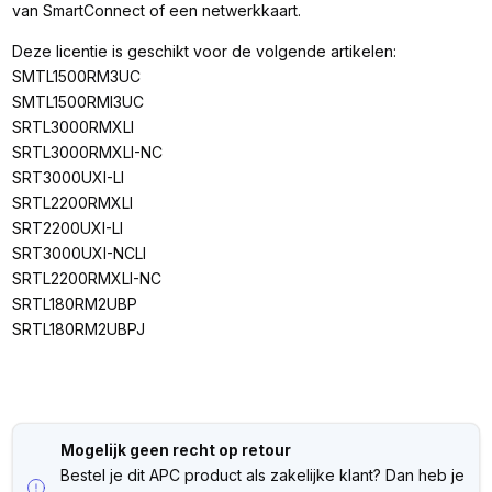
van SmartConnect of een netwerkkaart.
Deze licentie is geschikt voor de volgende artikelen:
SMTL1500RM3UC
SMTL1500RMI3UC
SRTL3000RMXLI
SRTL3000RMXLI-NC
SRT3000UXI-LI
SRTL2200RMXLI
SRT2200UXI-LI
SRT3000UXI-NCLI
SRTL2200RMXLI-NC
SRTL180RM2UBP
SRTL180RM2UBPJ
Mogelijk geen recht op retour
Bestel je dit APC product als zakelijke klant? Dan heb je