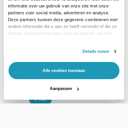
informatie over uw gebruik van onze site met onze
Artikelnummer
ECO1PH5YFWLI14
partners voor social media, adverteren en analyse.
Deze partners kunnen deze gegevens combineren met
Type licentie
Service en Support
andere informatie die u aan ze heeft verstrekt of die ze
hebben verzameld op basis van uw gebruik van hun
Toon meer
services.
Details tonen
WIL JIJ ADVIES OP MAAT?
Vraag het onze experts!
Alle cookies toestaan
Bel ons
Aanpassen
E-mail