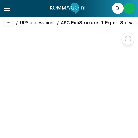
59,00
excl. btw
71,39
incl. btw
/
UPS accessoires
/
APC EcoStruxure IT Expert Software