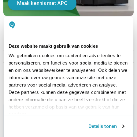
Maak kennis met APC
PRODUCT DETAILS
Merk
APC
Deze website maakt gebruik van cookies
We gebruiken cookies om content en advertenties te
Artikelnummer
SFTWES1-DIGI
personaliseren, om functies voor social media te bieden
EAN
0731304508441
en om ons websiteverkeer te analyseren. Ook delen we
informatie over uw gebruik van onze site met onze
Toon meer
partners voor social media, adverteren en analyse.
Deze partners kunnen deze gegevens combineren met
andere informatie die u aan ze heeft verstrekt of die ze
hebben verzameld op basis van uw gebruik van hun
WIL JIJ ADVIES OP MAAT?
services.
Vraag het onze experts!
Details tonen
Bel ons