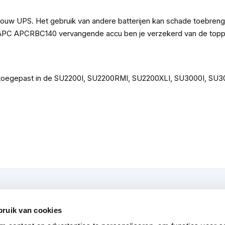
oor jouw UPS. Het gebruik van andere batterijen kan schade toebre
 de APC APCRBC140 vervangende accu ben je verzekerd van de topp
ere toegepast in de SU2200I, SU2200RMI, SU2200XLI, SU3000I
 heb je mogelijk geen recht op retour. Neem
contact
met ons op als 
bruik van cookies