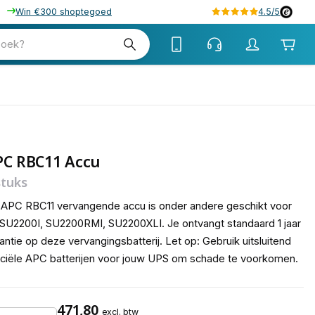
Win €300 shoptegoed
4.5/5
tw
zoek?
tw
PC RBC11 Accu
stuks
APC RBC11 vervangende accu is onder andere geschikt voor
SU2200I, SU2200RMI, SU2200XLI. Je ontvangt standaard 1 jaar
antie op deze vervangingsbatterij. Let op: Gebruik uitsluitend
iciële APC batterijen voor jouw UPS om schade te voorkomen.
471,80
excl. btw