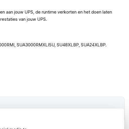
ngen aan jouw UPS, de runtime verkorten en het doen laten
restaties van jouw UPS.
, SU3000RMI, SUA3000RMXLI5U, SU48XLBP, SUA24XLBP.
je wilt weten of dit ook voor jou geldt.