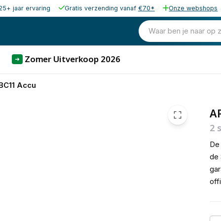
25+ jaar ervaring
Gratis verzending vanaf
€70*
Onze webshops
471,80
excl. b
570,88
Waar ben je naar op 
incl. b
Zomer Uitverkoop 2026
➜
BC11 Accu
A
2 
De 
de 
gar
off