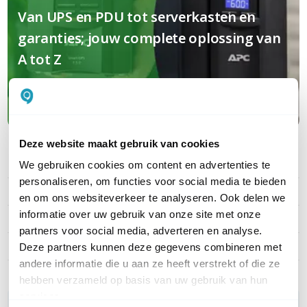
Van UPS en PDU tot serverkasten en
garanties; jouw complete oplossing van
A tot Z
Maak kennis met APC
Deze website maakt gebruik van cookies
We gebruiken cookies om content en advertenties te
PRODUCT DETAILS
personaliseren, om functies voor social media te bieden
Merk
APC
en om ons websiteverkeer te analyseren. Ook delen we
informatie over uw gebruik van onze site met onze
Artikelnummer
RBC55
partners voor social media, adverteren en analyse.
EAN
0731304233510
Deze partners kunnen deze gegevens combineren met
andere informatie die u aan ze heeft verstrekt of die ze
hebben verzameld op basis van uw gebruik van hun
services.
WIL JIJ ADVIES OP MAAT?