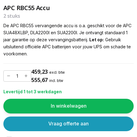
APC RBC55 Accu
2 stuks
De APC RBC55 vervangende accu is o.a. geschikt voor de APC
SUA48XLBP, DLA2200I en SUA2200I. Je ontvangt standaard 1
jaar garantie op deze vervangingsbatterij.
Let op:
Gebruik
uitsluitend officiële APC batterijen voor jouw UPS om schade te
voorkomen.
459,23
excl. btw
555,67
incl. btw
Levertijd 1 tot 3 werkdagen
In winkelwagen
Vraag offerte aan