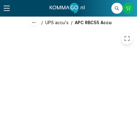
459,23
excl. btw
555,67
incl. btw
/
UPS accu's
/
APC RBC55 Accu