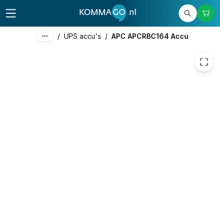
105,60
excl. btw
127,78
incl. btw
/
UPS accu's
/
APC APCRBC164 Accu