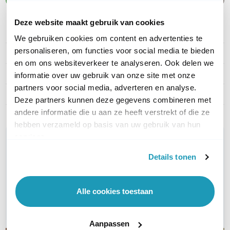
Deze website maakt gebruik van cookies
PRODUCT DETAILS
We gebruiken cookies om content en advertenties te
personaliseren, om functies voor social media te bieden
Merk
APC
en om ons websiteverkeer te analyseren. Ook delen we
Artikelnummer
APCRBC164
informatie over uw gebruik van onze site met onze
partners voor social media, adverteren en analyse.
EAN
4064575113349
Deze partners kunnen deze gegevens combineren met
andere informatie die u aan ze heeft verstrekt of die ze
hebben verzameld op basis van uw gebruik van hun
services.
WIL JIJ ADVIES OP MAAT?
Vraag het onze experts!
Details tonen
Bel ons
Alle cookies toestaan
E-mail
Aanpassen