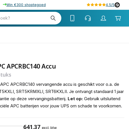
Win €300 shoptegoed
4.5/5
tw
zoek?
tw
PC APCRBC140 Accu
stuks
APC APCRBC140 vervangende accu is geschikt voor o.a. de
5KXLI, SRT5KRMXLI, SRT6KXLII. Je ontvangt standaard 1 jaar
antie op deze vervangingsbatterij.
Let op:
Gebruik uitsluitend
iciële APC batterijen voor jouw UPS om schade te voorkomen.
641,37
excl. btw