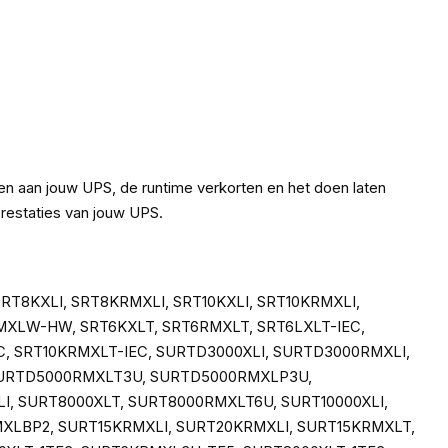
ngen aan jouw UPS, de runtime verkorten en het doen laten
restaties van jouw UPS.
, SRT8KXLI, SRT8KRMXLI, SRT10KXLI, SRT10KRMXLI,
RMXLW-HW, SRT6KXLT, SRT6RMXLT, SRT6LXLT-IEC,
C, SRT10KRMXLT-IEC, SURTD3000XLI, SURTD3000RMXLI,
 SURTD5000RMXLT3U, SURTD5000RMXLP3U,
, SURT8000XLT, SURT8000RMXLT6U, SURT10000XLI,
MXLBP2, SURT15KRMXLI, SURT20KRMXLI, SURT15KRMXLT,