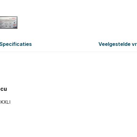
Specificaties
Veelgestelde v
ccu
6KXLI