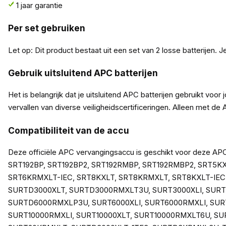
1 jaar garantie
Per set gebruiken
Let op: Dit product bestaat uit een set van 2 losse batterijen. Je
Gebruik uitsluitend APC batterijen
Het is belangrijk dat je uitsluitend APC batterijen gebruikt v
vervallen van diverse veiligheidscertificeringen. Alleen met
Compatibiliteit van de accu
Deze officiële APC vervangingsaccu is geschikt voor dez
SRT192BP, SRT192BP2, SRT192RMBP, SRT192RMBP2, SRT5K
SRT6KRMXLT-IEC, SRT8KXLT, SRT8KRMXLT, SRT8KXLT-IEC,
SURTD3000XLT, SURTD3000RMXLT3U, SURT3000XLI, SUR
SURTD6000RMXLP3U, SURT6000XLI, SURT6000RMXLI, SURT
SURT10000RMXLI, SURT10000XLT, SURT10000RMXLT6U, SU