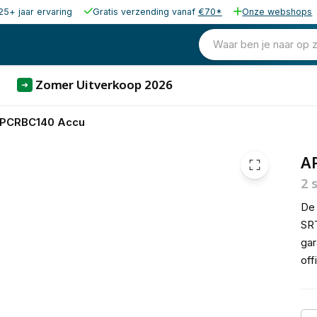
25+ jaar ervaring
Gratis verzending vanaf
€70*
Onze webshops
641,37
excl. b
776,06
Waar ben je naar op 
incl. b
Zomer Uitverkoop 2026
➜
PCRBC140 Accu
A
2 
De 
SRT
gar
off