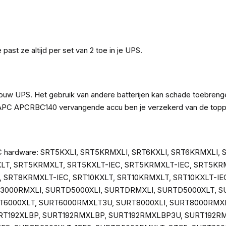
 past ze altijd per set van 2 toe in je UPS.
oor jouw UPS. Het gebruik van andere batterijen kan schade toebre
 de APC APCRBC140 vervangende accu ben je verzekerd van de topp
e APC hardware: SRT5KXLI, SRT5KRMXLI, SRT6KXLI, SRT6KRMXLI
XLT, SRT5KRMXLT, SRT5KXLT-IEC, SRT5KRMXLT-IEC, SRT5K
 SRT8KRMXLT-IEC, SRT10KXLT, SRT10KRMXLT, SRT10KXLT-IE
T3000RMXLI, SURTD5000XLI, SURTDRMXLI, SURTD5000XLT,
6000XLT, SURT6000RMXLT3U, SURT8000XLI, SURT8000RMXLI
RT192XLBP, SURT192RMXLBP, SURT192RMXLBP3U, SURT192R