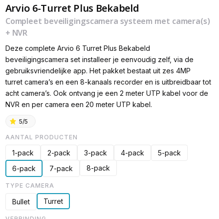
Arvio 6-Turret Plus Bekabeld
Compleet beveiligingscamera systeem met camera(s)
+ NVR
Deze complete Arvio 6 Turret Plus Bekabeld
beveiligingscamera set installeer je eenvoudig zelf, via de
gebruiksvriendelijke app. Het pakket bestaat uit zes 4MP
turret camera’s en een 8-kanaals recorder en is uitbreidbaar tot
acht camera’s. Ook ontvang je een 2 meter UTP kabel voor de
NVR en per camera een 20 meter UTP kabel.
5/5
AANTAL PRODUCTEN
1-pack
2-pack
3-pack
4-pack
5-pack
8-pack
6-pack
7-pack
TYPE CAMERA
Turret
Bullet
VERBINDING