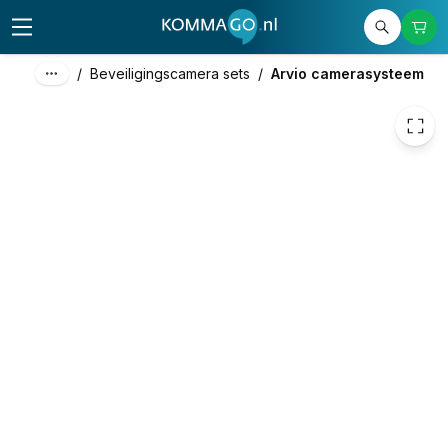
€ 492,35
/
Beveiligingscamera sets
/
Arvio camerasysteem