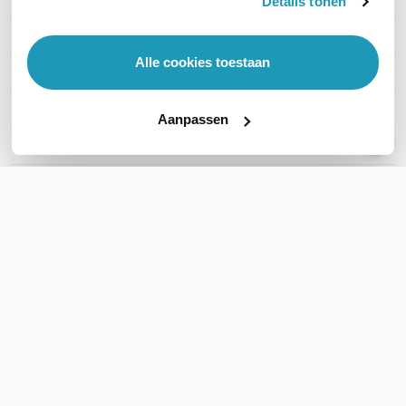
Details tonen
PRODUCT DETAILS
Merk
Arvio
Alle cookies toestaan
Artikelnummer
ARV-6T11
Indoor of outdoor
Outdoor & Indoor
Aanpassen
Nachtzicht
Black & White
Verbinding
Bekabeld
Audio
Microfoon
Type behuizing
Metaal
Aantal producten
6-pack
Type camera
Turret
Maximale resolutie (MP)
4MP - QHD
Opnamecapaciteit
4 TB