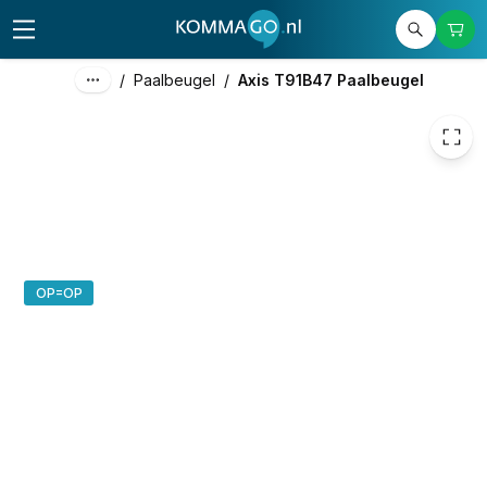
139,64
excl. btw
168,96
incl. btw
/
Paalbeugel
/
Axis T91B47 Paalbeugel
OP=OP