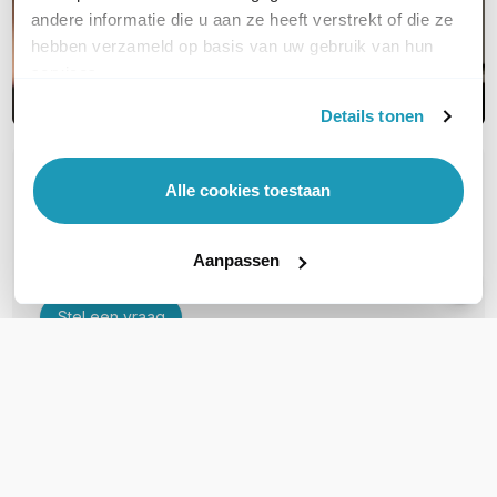
andere informatie die u aan ze heeft verstrekt of die ze
hebben verzameld op basis van uw gebruik van hun
services.
Details tonen
OVER DIT PRODUCT
Alle cookies toestaan
Veelgestelde vragen
Aanpassen
Geen vragen gevonden
Stel een vraag
REVIEWS
(
0
)
Ga naar Trusted Shops reviews
Wees de eerste die een review schrijft!