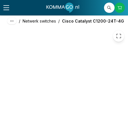
271,90
excl. btw
329,00
incl. btw
/
Netwerk switches
/
Cisco Catalyst C1200-24T-4G