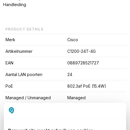
Handleiding
PRODUCT DETAILS
Merk
Cisco
Artikelnummer
C1200-24T-4G
EAN
0889728521727
Aantal LAN poorten
24
PoE
802.3af PoE (15.4W)
Managed / Unmanaged
Managed
WIL JIJ ADVIES OP MAAT?