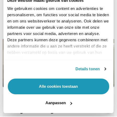
Deze website maakt gebruik van cookies
Vraag het onze experts!
We gebruiken cookies om content en advertenties te
personaliseren, om functies voor social media te bieden
Bel ons
en om ons websiteverkeer te analyseren. Ook delen we
informatie over uw gebruik van onze site met onze
E-mail
partners voor social media, adverteren en analyse.
Deze partners kunnen deze gegevens combineren met
andere informatie die u aan ze heeft verstrekt of die ze
hebben verzameld op basis van uw gebruik van hun
services.
Details tonen
Alle cookies toestaan
OVER DIT PRODUCT
Aanpassen
Veelgestelde vragen