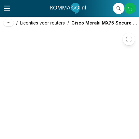
/
Licenties voor routers
/
Cisco Meraki MX75 Secure SD-WAN Plus License and Support