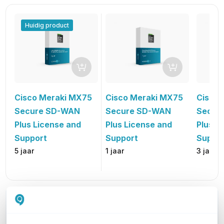
Huidig product
Cisco Meraki MX75
Cisco 
Cisco Meraki MX75
Secure SD-WAN
Secur
Secure SD-WAN
Plus License and
Plus L
Plus License and
Support
Suppo
Support
1 jaar
3 jaar
5 jaar
WIL JIJ ADVIES OP MAAT?
Vraag het onze experts!