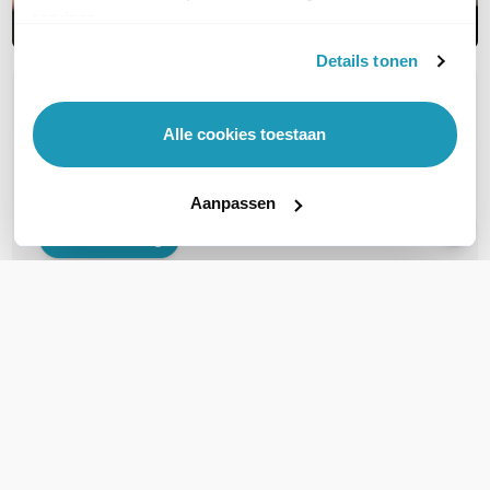
services.
Details tonen
OVER DIT PRODUCT
Alle cookies toestaan
Veelgestelde vragen
Geen vragen gevonden
Aanpassen
Stel een vraag
REVIEWS
(
0
)
Ga naar Trusted Shops reviews
Wees de eerste die een review schrijft!
Schrijf een review