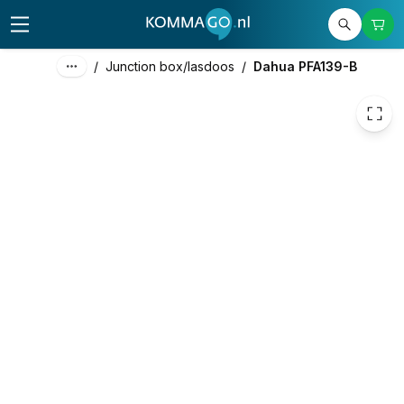
12,36
excl. btw
14,96
incl. btw
/
Junction box/lasdoos
/
Dahua PFA139-B