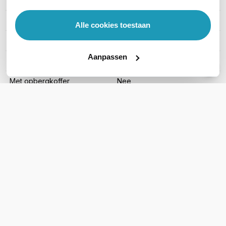
Waterdichtheid
Regen & spatwater
Met oortjes
Ja
Alle cookies toestaan
Inclusief oplader
Ja
Aanpassen
Met groepslader
Nee
Met opbergkoffer
Nee
Toon meer
WIL JIJ ADVIES OP MAAT?
Vraag het onze experts!
Bel ons
E-mail