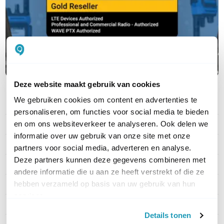
Deze website maakt gebruik van cookies
We gebruiken cookies om content en advertenties te
PRODUCT DETAILS
personaliseren, om functies voor social media te bieden
en om ons websiteverkeer te analyseren. Ook delen we
Merk
Motorola
informatie over uw gebruik van onze site met onze
Artikelnummer
dd-CLP0166BHLAA
partners voor social media, adverteren en analyse.
Deze partners kunnen deze gegevens combineren met
EAN
5031753009618
andere informatie die u aan ze heeft verstrekt of die ze
hebben verzameld op basis van uw gebruik van hun
Aantal producten
1-pack
services.
Vergunning
Vergunningsvrij
Details tonen