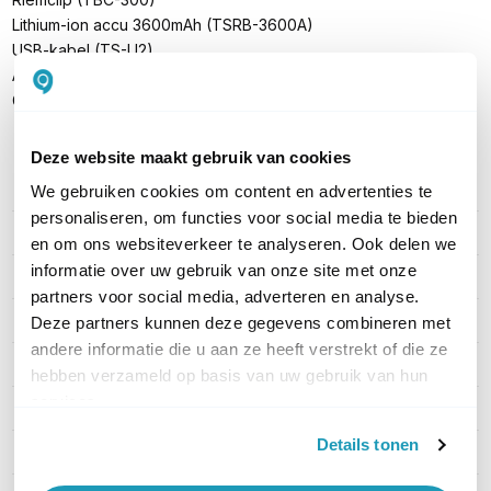
Lithium-ion accu 3600mAh (TSRB-3600A)
USB-kabel (TS-U2)
AC Stroomadapter (MR-0502000EU)
Gebruikershandleiding
Deze website maakt gebruik van cookies
We gebruiken cookies om content en advertenties te
PRODUCT DETAILS
personaliseren, om functies voor social media te bieden
Merk
Telox
en om ons websiteverkeer te analyseren. Ook delen we
informatie over uw gebruik van onze site met onze
Artikelnummer
dd-TE300K
partners voor social media, adverteren en analyse.
Indicatie bereik
(inter)Nationaal bereik
Deze partners kunnen deze gegevens combineren met
andere informatie die u aan ze heeft verstrekt of die ze
Vergunning
Met vergunning
hebben verzameld op basis van uw gebruik van hun
services.
Waterdichtheid
Onderdompeling
Details tonen
Frequentie
LTE/4G (Overal)