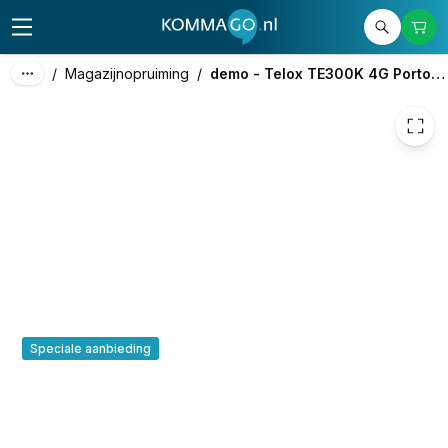
136,00
excl. btw
164,56
incl. btw
/
Magazijnopruiming
/
demo - Telox TE300K 4G Portofoon
Speciale aanbieding