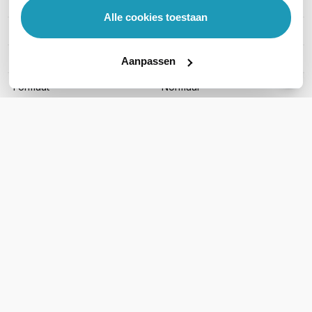
Aantal kanalen
Onbeperkt (PoC)
Alle cookies toestaan
Keypad
Ja
Kleur
Zwart
Aanpassen
Formaat
Normaal
Toon meer
WIL JIJ ADVIES OP MAAT?
Vraag het onze experts!
Bel ons
E-mail