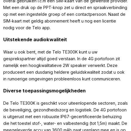
overal gebruiken i.c.m een SIM-kaart van de gewenste provider.
Met een druk op de PPT-knop zet u direct en spraakverbinding
op met een ingestelde groep of een contactpersoon. Naast de
SIM-kaart met geldig abonnement heeft u nog een licentie
nodig voor de Telo app.
Uitstekende audiokwaliteit
Waar u ook bent, met de Telo TE300K kunt u uw
gesprekspartner altijd goed verstaan. In de 4G portofoon zit
namelijk een hoogkwalitatieve 2W speaker verwerkt. Deze
produceert een dusdanig heldere geluidskwaliteit zodat u ook
in rumoerige omgevingen probleemloos kunt communiceren.
Diverse toepassingsmogelijkheden
De Telo TE300K is geschikt voor uiteenlopende sectoren, zoals
de beveiliging, gezondheidszorg en logistiek. De 4G portofoon
is uitgerust met een robuuste IP67-gecertificeerde behuizing
die het toestel stof-, water- en valbestendig (tot 1,5m) maakt. De
meegeleverde accu van 3600 mAh gaat urenlang mee en is op