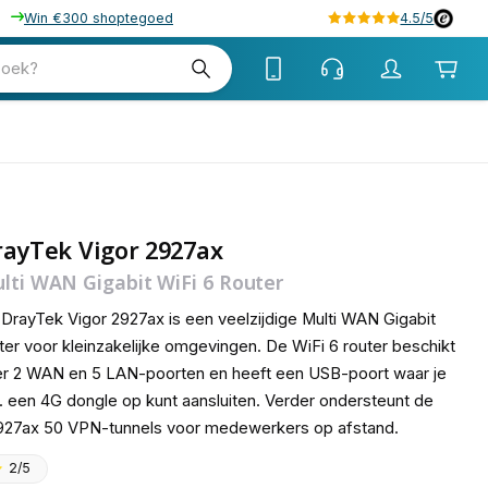
Win €300 shoptegoed
4.5/5
tw
zoek?
tw
ayTek Vigor 2927ax
lti WAN Gigabit WiFi 6 Router
DrayTek Vigor 2927ax is een veelzijdige Multi WAN Gigabit
ter voor kleinzakelijke omgevingen. De WiFi 6 router beschikt
r 2 WAN en 5 LAN-poorten en heeft een USB-poort waar je
v. een 4G dongle op kunt aansluiten. Verder ondersteunt de
927ax 50 VPN-tunnels voor medewerkers op afstand.
2/5