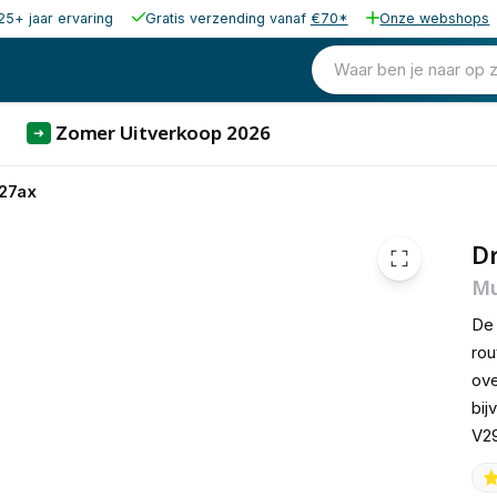
25+ jaar ervaring
Gratis verzending vanaf
€70*
Onze webshops
291,00
excl. b
352,11
Waar ben je naar op 
incl. b
Zomer Uitverkoop 2026
➜
27ax
Dr
Mu
De 
rou
ove
bij
V2