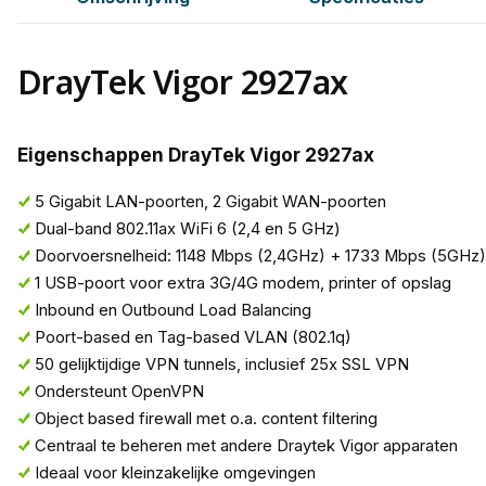
DrayTek Vigor 2927ax
Eigenschappen DrayTek Vigor 2927ax
5 Gigabit LAN-poorten, 2 Gigabit WAN-poorten
Dual-band 802.11ax WiFi 6 (2,4 en 5 GHz)
Doorvoersnelheid: 1148 Mbps (2,4GHz) + 1733 Mbps (5GHz)
1 USB-poort voor extra 3G/4G modem, printer of opslag
Inbound en Outbound Load Balancing
Poort-based en Tag-based VLAN (802.1q)
50 gelijktijdige VPN tunnels, inclusief 25x SSL VPN
Ondersteunt OpenVPN
Object based firewall met o.a. content filtering
Centraal te beheren met andere Draytek Vigor apparaten
Ideaal voor kleinzakelijke omgevingen