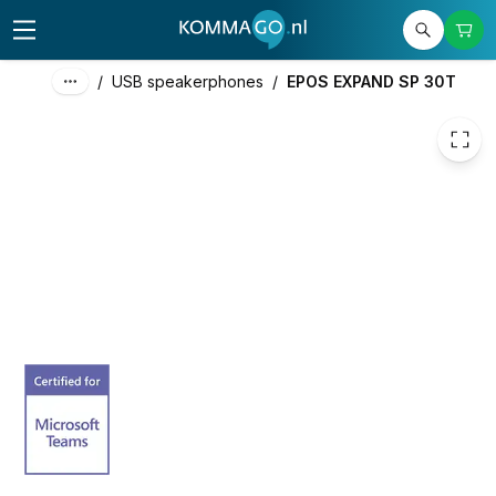
135,40
excl. btw
163,83
incl. btw
/
USB speakerphones
/
EPOS EXPAND SP 30T