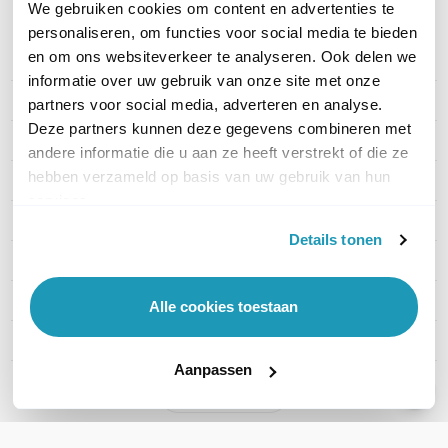
We gebruiken cookies om content en advertenties te
personaliseren, om functies voor social media te bieden
en om ons websiteverkeer te analyseren. Ook delen we
PRODUCT DETAILS
informatie over uw gebruik van onze site met onze
Merk
EPOS
partners voor social media, adverteren en analyse.
Deze partners kunnen deze gegevens combineren met
Artikelnummer
1000225
andere informatie die u aan ze heeft verstrekt of die ze
hebben verzameld op basis van uw gebruik van hun
EAN
5714708000266
services.
Aantal personen
Tot 8 personen
Details tonen
Aansluiting
Bluetooth & USB
Grootte vergaderruimte
Klein
Alle cookies toestaan
Microsoft Teams
Ja
Aanpassen
Toon meer