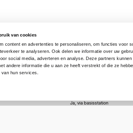
bruik van cookies
 content en advertenties te personaliseren, om functies voor so
everkeer te analyseren. Ook delen we informatie over uw gebru
EPOS
voor social media, adverteren en analyse. Deze partners kunnen
1000206
 andere informatie die u aan ze heeft verstrekt of die ze heb
 van hun services.
5714708000075
USB-C
Ja, via basisstation
Nee
Ja