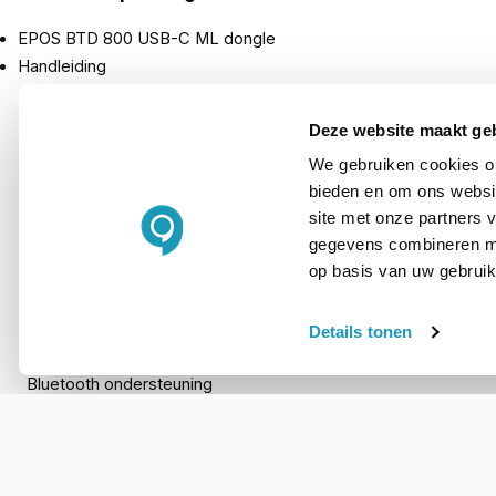
EPOS BTD 800 USB-C ML dongle
Handleiding
Deze website maakt ge
PRODUCT DETAILS
We gebruiken cookies om
bieden en om ons websit
Merk
site met onze partners 
Artikelnummer
gegevens combineren met
op basis van uw gebruik
EAN
Details tonen
Type aansluiting
Bluetooth ondersteuning
Dect ondersteuning
Microsoft Teams