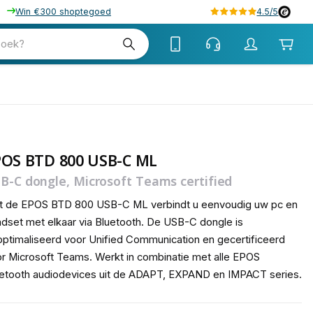
Win €300 shoptegoed
4.5/5
tw
zoek?
tw
POS BTD 800 USB-C ML
B-C dongle, Microsoft Teams certified
t de EPOS BTD 800 USB-C ML verbindt u eenvoudig uw pc en
dset met elkaar via Bluetooth. De USB-C dongle is
ptimaliseerd voor Unified Communication en gecertificeerd
r Microsoft Teams. Werkt in combinatie met alle EPOS
etooth audiodevices uit de ADAPT, EXPAND en IMPACT series.