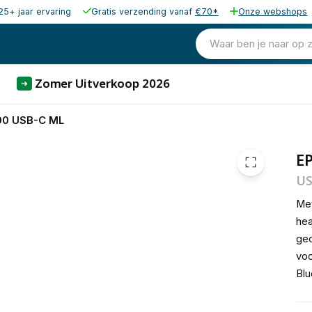
25+ jaar ervaring
Gratis verzending vanaf
€70*
Onze webshops
65,48
excl. b
79,23
Waar ben je naar op 
incl. b
Zomer Uitverkoop 2026
➜
00 USB-C ML
E
US
Me
hea
geo
voo
Blu