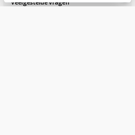
Veelgestelde vragen
Geen vragen gevonden
Stel een vraag
REVIEWS
(
0
)
Ga naar Trusted Shops reviews
Wees de eerste die een review schrijft!
Schrijf een review
Support