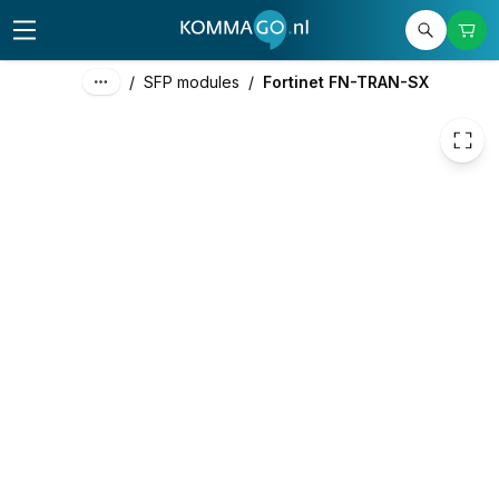
63,59
excl. btw
76,94
incl. btw
/
SFP modules
/
Fortinet FN-TRAN-SX