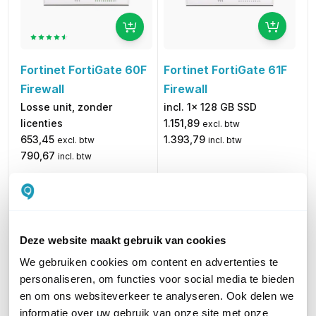
Fortinet FortiGate 61F
Fortinet FortiGate 60F
Firewall
Firewall
incl. 1x 128 GB SSD
Losse unit, zonder
1.151,89
licenties
excl. btw
1.393,79
653,45
incl. btw
excl. btw
790,67
incl. btw
STANDAARD SNELHEID
10 Gbps
10 Gbps
STANDAARD SNELHEID (MPBS)
10000
10000
Deze website maakt gebruik van cookies
We gebruiken cookies om content en advertenties te
UTM SNELHEID
1000 Mbps
1000 Mbps
personaliseren, om functies voor social media te bieden
en om ons websiteverkeer te analyseren. Ook delen we
UTM SNELHEID (MPBS)
1000
1000
informatie over uw gebruik van onze site met onze