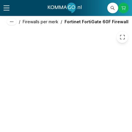
653,45
excl. btw
790,67
incl. btw
/
Firewalls per merk
/
Fortinet FortiGate 60F Firewall