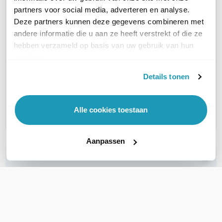
partners voor social media, adverteren en analyse.
Deze partners kunnen deze gegevens combineren met
AANTAL LAN POORTEN
8
8
andere informatie die u aan ze heeft verstrekt of die ze
hebben verzameld op basis van uw gebruik van hun
AANTAL WAN POORTEN
2
2
services.
Details tonen
RACK MOUNTABLE
Ja
Ja
SFP ONDERSTEUNING
Geen SFP
Geen SFP
Alle cookies toestaan
Aanpassen
WIL JIJ ADVIES OP MAAT?
Vraag het onze experts!
Bel ons
E-mail