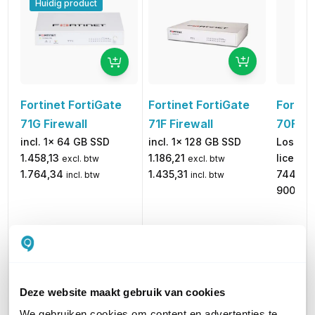
Huidig product
Fortinet FortiGate
Fortin
Fortinet FortiGate
71F Firewall
70F Fi
71G Firewall
incl. 1x 128 GB SSD
Losse u
incl. 1x 64 GB SSD
1.186,21
licentie
1.458,13
excl. btw
excl. btw
1.435,31
744,57
1.764,34
incl. btw
incl. btw
900,93
STANDAARD SNELHEID
10 Gbps
1 Gbps
10 Gbp
STANDAARD SNELHEID (MPBS)
10000
1000
10000
Deze website maakt gebruik van cookies
We gebruiken cookies om content en advertenties te