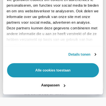
UTM SNELHEID
1500 Mbps
1000 Mbps
1000 M
personaliseren, om functies voor social media te bieden
en om ons websiteverkeer te analyseren. Ook delen we
informatie over uw gebruik van onze site met onze
UTM SNELHEID (MPBS)
1500
1000
1000
partners voor social media, adverteren en analyse.
Deze partners kunnen deze gegevens combineren met
AANTAL LAN POORTEN
6
7
8
andere informatie die u aan ze heeft verstrekt of die ze
hebben verzameld op basis van uw gebruik van hun
AANTAL WAN POORTEN
2
2
2
services.
Details tonen
RACK MOUNTABLE
Ja
Ja
Ja
SFP ONDERSTEUNING
Alle cookies toestaan
Geen SFP
Geen SFP
Geen S
Aanpassen
WIL JIJ ADVIES OP MAAT?
Vraag het onze experts!