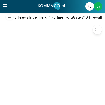
1.458,13
excl. btw
1.764,34
incl. btw
/
Firewalls per merk
/
Fortinet FortiGate 71G Firewall