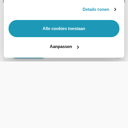
Details tonen
OVER DIT PRODUCT
Veelgestelde vragen
Alle cookies toestaan
Geen vragen gevonden
Aanpassen
Stel een vraag
REVIEWS
(
0
)
Ga naar Trusted Shops reviews
Wees de eerste die een review schrijft!
Schrijf een review