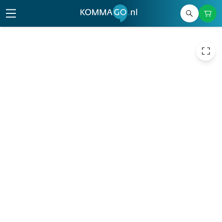
155,00
excl. btw
187,55
incl. btw