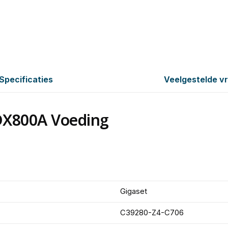
Specificaties
Veelgestelde v
DX800A Voeding
Gigaset
C39280-Z4-C706