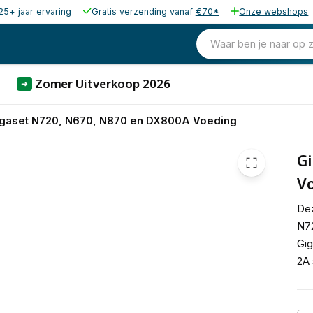
25+ jaar ervaring
Gratis verzending vanaf
€70*
Onze webshops
17,88
excl. b
21,63
Waar ben je naar op 
incl. b
Zomer Uitverkoop 2026
➜
gaset N720, N670, N870 en DX800A Voeding
Gi
V
Dez
N72
Gig
2A 