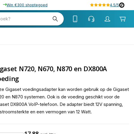
Win €300 shoptegoed
4.5/5
tw
zoek?
tw
gaset N720, N670, N870 en DX800A
oeding
e Gigaset voedingsadapter kan worden gebruik op de Gigaset
0 en N870 systemen. Ook is de voeding geschikt voor de
aset DX800A VoIP-telefoon. De adapter biedt 12V spanning,
stroomsterkte en een vermogen van 12 Watt.
17,88