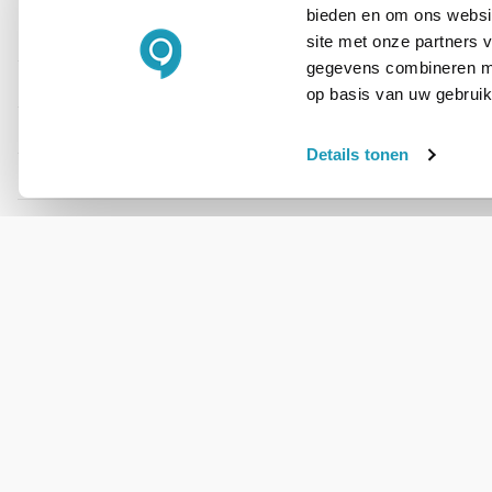
bieden en om ons websit
site met onze partners 
PRODUCT DETAILS
gegevens combineren met
Merk
op basis van uw gebruik
Artikelnummer
Details tonen
Headset aansluitingen
WIL JIJ ADVIES OP MAAT?
Vraag het onze