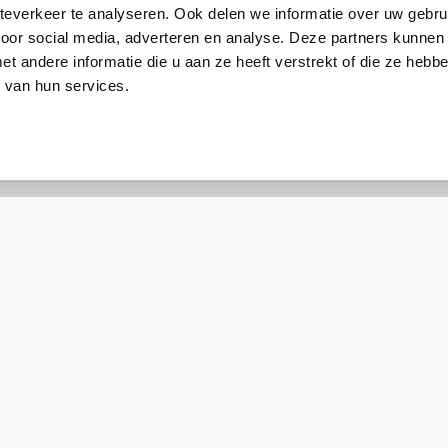
everkeer te analyseren. Ook delen we informatie over uw gebru
voor social media, adverteren en analyse. Deze partners kunnen
 andere informatie die u aan ze heeft verstrekt of die ze heb
Gigaset
 van hun services.
N870_R700H
3.5mm jack, Bluetooth (intern)
Toon meer