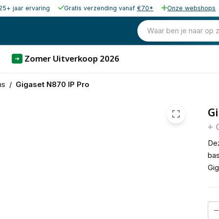
25+ jaar ervaring
Gratis verzending vanaf
€70*
Onze webshops
468,00
excl. b
566,28
Waar ben je naar op 
incl. b
Zomer Uitverkoop 2026
➜
ns
/
Gigaset N870 IP Pro
Gi
+ 
Dez
bas
Gi