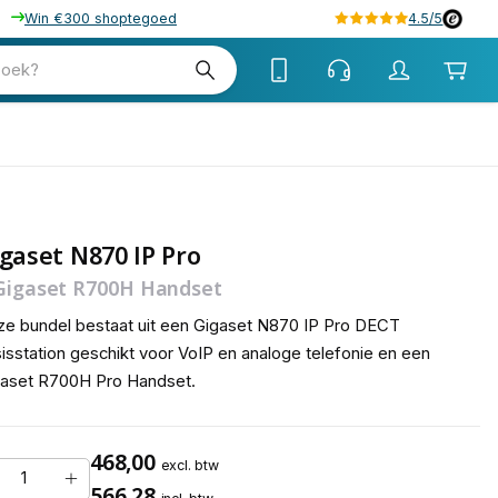
Win €300 shoptegoed
4.5/5
tw
zoek?
tw
gaset N870 IP Pro
Gigaset R700H Handset
e bundel bestaat uit een Gigaset N870 IP Pro DECT
isstation geschikt voor VoIP en analoge telefonie en een
gaset R700H Pro Handset.
468,00
excl. btw
566,28