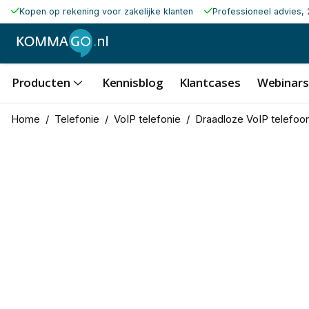
Kopen op rekening voor zakelijke klanten
Professioneel advies, 
Producten
Kennisblog
Klantcases
Webinars
Home
/
Telefonie
/
VoIP telefonie
/
Draadloze VoIP telefoo