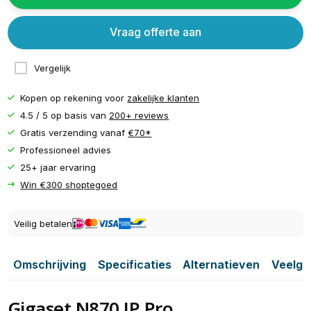
Vraag offerte aan
Vergelijk
Kopen op rekening voor
zakelijke klanten
4.5 / 5 op basis van
200+ reviews
Gratis verzending vanaf
€70*
Professioneel advies
25+ jaar ervaring
Win €300 shoptegoed
Veilig betalen
Omschrijving
Specificaties
Alternatieven
Veelge
Gigaset N870 IP Pro