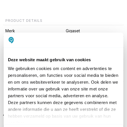
PRODUCT DETAILS
Merk
Gigaset
Artikelnummer
S30852-H2716-R101
EAN
4250366849423
Deze website maakt gebruik van cookies
Type toestel
Basisstation
We gebruiken cookies om content en advertenties te
personaliseren, om functies voor social media te bieden
Aantal lijnen
5 tot 9
en om ons websiteverkeer te analyseren. Ook delen we
informatie over uw gebruik van onze site met onze
Toon meer
partners voor social media, adverteren en analyse.
Deze partners kunnen deze gegevens combineren met
andere informatie die u aan ze heeft verstrekt of die ze
Alternatieve producten vergelijken
hebben verzameld op basis van uw gebruik van hun
services.