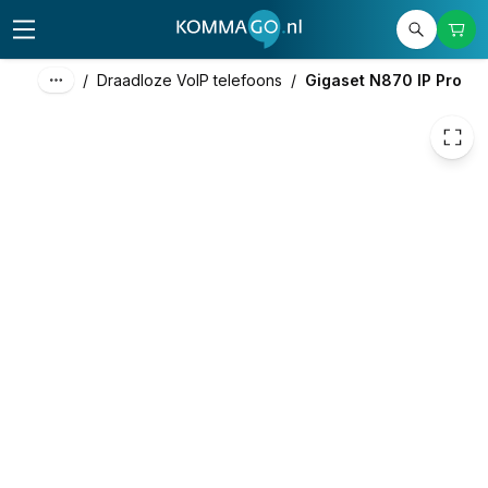
347,39
excl. btw
420,34
incl. btw
/
Draadloze VoIP telefoons
/
Gigaset N870 IP Pro