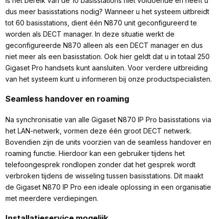
Is het bereik van de 10 basisstations niet voldoende en heeft u
dus meer basisstations nodig? Wanneer u het systeem uitbreidt
tot 60 basisstations, dient één N870 unit geconfigureerd te
worden als DECT manager. In deze situatie werkt de
geconfigureerde N870 alleen als een DECT manager en dus
niet meer als een basisstation. Ook hier geldt dat u in totaal 250
Gigaset Pro handsets kunt aansluiten. Voor verdere uitbreiding
van het systeem kunt u informeren bij onze productspecialisten.
Seamless handover en roaming
Na synchronisatie van alle Gigaset N870 IP Pro basisstations via
het LAN-netwerk, vormen deze één groot DECT netwerk.
Bovendien zijn de units voorzien van de seamless handover en
roaming functie. Hierdoor kan een gebruiker tijdens het
telefoongesprek rondlopen zonder dat het gesprek wordt
verbroken tijdens de wisseling tussen basisstations. Dit maakt
de Gigaset N870 IP Pro een ideale oplossing in een organisatie
met meerdere verdiepingen.
Installatieservice mogelijk