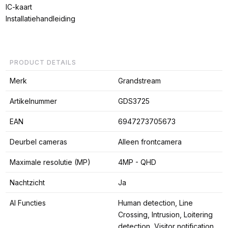
IC-kaart
Installatiehandleiding
PRODUCT DETAILS
Merk
Grandstream
Artikelnummer
GDS3725
EAN
6947273705673
Deurbel cameras
Alleen frontcamera
Maximale resolutie (MP)
4MP - QHD
Nachtzicht
Ja
AI Functies
Human detection, Line
Crossing, Intrusion, Loitering
detection, Visitor notification