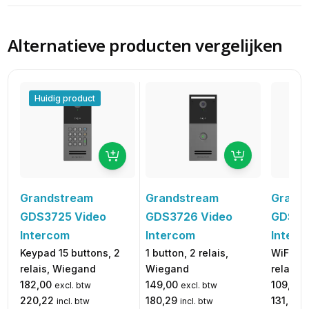
Alternatieve producten vergelijken
Huidig product
Grandstream
Grand
Grandstream
GDS3726 Video
GDS37
GDS3725 Video
Intercom
Interc
Intercom
1 button, 2 relais,
WiFi 6, 
Keypad 15 buttons, 2
Wiegand
relais
relais, Wiegand
149,00
109,00
182,00
excl. btw
excl. btw
180,29
131,89
220,22
incl. btw
i
incl. btw