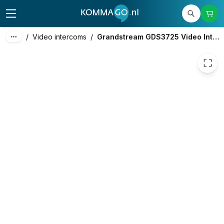
182,00
excl. btw
220,22
incl. btw
/
Video intercoms
/
Grandstream GDS3725 Video Intercom