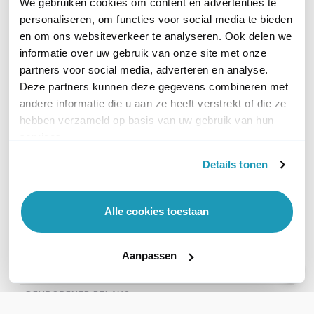
We gebruiken cookies om content en advertenties te
personaliseren, om functies voor social media te bieden
AUDIO
Microfoon en speaker
Microfoon en speaker
Microfo
en om ons websiteverkeer te analyseren. Ook delen we
informatie over uw gebruik van onze site met onze
AANTAL KNOPPEN
Keypad
1
1
partners voor social media, adverteren en analyse.
Deze partners kunnen deze gegevens combineren met
KAARTLEZER
Ja
Ja
Ja
andere informatie die u aan ze heeft verstrekt of die ze
hebben verzameld op basis van uw gebruik van hun
services.
MATERIAAL
Aluminium
Aluminium
Alumini
Details tonen
KLEUR
Grijs
Grijs
Grijs
Alle cookies toestaan
CAMERA
Ja
Ja
Ja
Aanpassen
MONTAGE
Opbouw
Opbouw
Opbou
DEUROPENER RELAYS
2
2
1