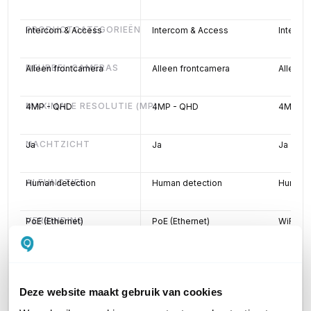
PRODUCTCATEGORIEËN
Intercom & Access
Intercom & Access
Interco
DEURBEL CAMERAS
Alleen frontcamera
Alleen frontcamera
Alleen 
MAXIMALE RESOLUTIE (MP)
4MP - QHD
4MP - QHD
4MP - 
NACHTZICHT
Ja
Ja
Ja
AI FUNCTIES
Human detection
Human detection
Human 
VERBINDING
PoE (Ethernet)
PoE (Ethernet)
WiFi
VOEDING VIA
PoE (Ethernet)
PoE (Ethernet)
PoE (Et
Deze website maakt gebruik van cookies
IP CERTIFICERING
IP66
IP66
IP66