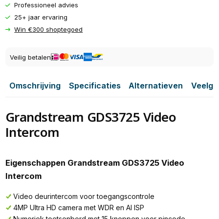
Professioneel advies
25+ jaar ervaring
Win €300 shoptegoed
Veilig betalen
Omschrijving
Specificaties
Alternatieven
Veelge
Grandstream GDS3725 Video
Intercom
Eigenschappen Grandstream GDS3725 Video
Intercom
Video deurintercom voor toegangscontrole
4MP Ultra HD camera met WDR en AI ISP
Numeriek toetsenbord met 15 knoppen voor pincode