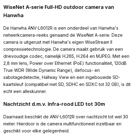
WiseNet A-serie Full-HD outdoor camera van
Hanwha
De Hanwha ANV-L6012R is een onderdeel van Hanwha's
netwerkcamera-reeks genaamd de WiseNet A-serie. Deze
camera is uitgerust met Hanwha's eigen WiseStream II
compressietechnologie. De camera maakt gebruik van een
drievoudige codec, namelijk H.265, H.264 en MJPEG. Met een
2,8 mm lens, Power over Ethernet (PoE) functionaliteit, 120dB
True WDR (Wide Dynamic Range), defocus- en
sabotagedetectie, Hallway View en een ingebouwde SD-
kaartsleuf (compatibel met SD, SDHC en SDXC tot 32 GB), is dit
echt een alleskunner.
Nachtzicht d.m.v. Infra-rood LED tot 30m
Daarnaast beschikt de ANV-L6012R over nachtzicht tot wel 30
meter. Hierdoor is de camera multifunctioneel inzetbaar en
geschikt voor elke gelegenheid.