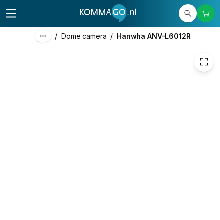
190,00
excl. btw
229,90
incl. btw
/
Dome camera
/
Hanwha ANV-L6012R