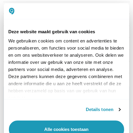
Ruisonderdrukking
Ja
Kijken via App
Android en iOS
Deze website maakt gebruik van cookies
Geheugenkaart slot
Ja, MicroSD
We gebruiken cookies om content en advertenties te
Kleur
Wit
personaliseren, om functies voor social media te bieden
en om ons websiteverkeer te analyseren. Ook delen we
Type behuizing
Kunststof
informatie over uw gebruik van onze site met onze
Aantal streams
3x
partners voor social media, adverteren en analyse.
Deze partners kunnen deze gegevens combineren met
andere informatie die u aan ze heeft verstrekt of die ze
hebben verzameld op basis van uw gebruik van hun
WIL JIJ ADVIES OP MAAT?
services.
Vraag het onze experts!
Details tonen
Bel ons
Alle cookies toestaan
E-mail