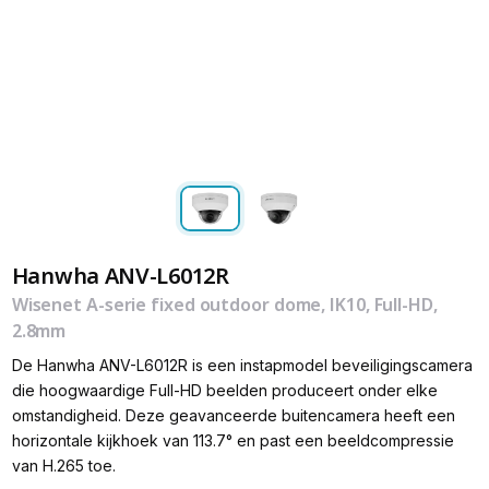
Hanwha ANV-L6012R
Wisenet A-serie fixed outdoor dome, IK10, Full-HD,
2.8mm
De Hanwha ANV-L6012R is een instapmodel beveiligingscamera
die hoogwaardige Full-HD beelden produceert onder elke
omstandigheid. Deze geavanceerde buitencamera heeft een
horizontale kijkhoek van 113.7° en past een beeldcompressie
van H.265 toe.