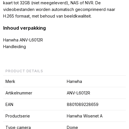
kaart tot 32GB (niet meegeleverd), NAS of NVR. De
videobestanden worden automatisch gecomprimeerd naar
H.265 formaat, met behoud van beeldkwaliteit.
Inhoud verpakking
Hanwha ANV-L6012R
Handleiding
PRODUCT DETAILS
Merk
Hanwha
Artikelnummer
ANV-L6012R
EAN
8801089228659
Productserie
Hanwha Wisenet A
Type camera
Dome