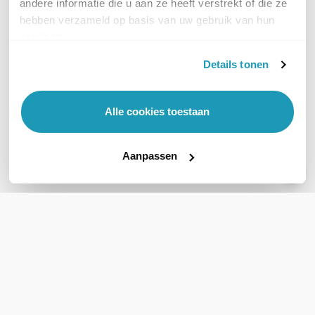
andere informatie die u aan ze heeft verstrekt of die ze
hebben verzameld op basis van uw gebruik van hun
services.
Details tonen
Hikvision DS-2CD2387G3-
Hikvision DS-2CD2583G
LIS2UY/SL(2.8)BL
IS
8MP Smart Hybrid Light Turret
4K Outdoor Mini Dome
Alle cookies toestaan
Camera
Camera, 2.8mm, Wit
280,00
205,09
excl. btw
excl. btw
Aanpassen
338,80
248,16
incl. btw
incl. btw
Bel voor levertijd
Bel voor levertijd
Vergelijk
Vergelijk
WIL JIJ ADVIES OP MAAT?