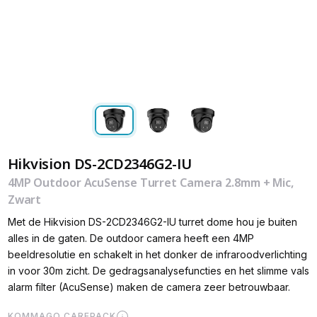
Hikvision DS-2CD2346G2-IU
4MP Outdoor AcuSense Turret Camera 2.8mm + Mic,
Zwart
Met de Hikvision DS-2CD2346G2-IU turret dome hou je buiten
alles in de gaten. De outdoor camera heeft een 4MP
beeldresolutie en schakelt in het donker de infraroodverlichting
in voor 30m zicht. De gedragsanalysefuncties en het slimme vals
alarm filter (AcuSense) maken de camera zeer betrouwbaar.
KOMMAGO CAREPACK