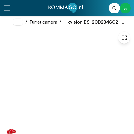
218,91
excl. btw
264,88
incl. btw
/
Turret camera
/
Hikvision DS-2CD2346G2-IU