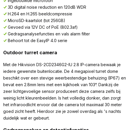
Ingebouwde microfoon
3D digital noise reduction en 120dB WDR
H.264 en H.265 beeldcompressie
MicroSD-kaartslot (tot 256GB)
Gevoed via 12V DC of PoE (802.3af)
Gedragsanalysefuncties en vals alarm filter
Behoort tot de EasyIP 4.0 serie
Outdoor turret camera
Met de Hikvision DS-2CD2346G2-IU 2.8 IP-camera bewaak je
iedere gewenste buitenlocatie. De 4 megapixel turret dome
beschikt over een stevige weerbestendige behuizing (IP67) en
bevat een 2.8mm lens met een kijkhoek van 103°. Dankzij de
zeer lichtgevoelige sensor produceert deze camera zelfs bij
weinig licht kleurenbeelden. Is het volledig donker, dan zorgt
het infraroodlicht ervoor dat de camera tot maximaal 30 meter
goed zicht heeft. Hierdoor zie je zowel overdag als 's nachts
duidelijk wat er gebeurt.
Gedragsanalyse en detectiefuncties