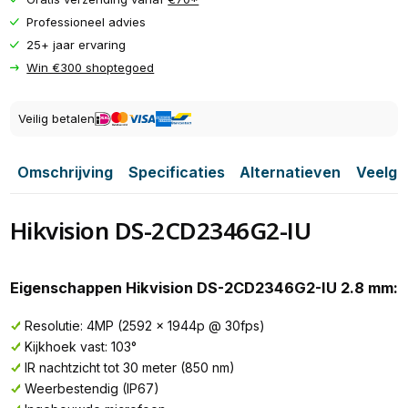
Professioneel advies
25+ jaar ervaring
Win €300 shoptegoed
Veilig betalen
Omschrijving
Specificaties
Alternatieven
Veelge
Hikvision DS-2CD2346G2-IU
Eigenschappen Hikvision DS-2CD2346G2-IU 2.8 mm:
Resolutie: 4MP (2592 x 1944p @ 30fps)
Kijkhoek vast: 103°
IR nachtzicht tot 30 meter (850 nm)
Weerbestendig (IP67)