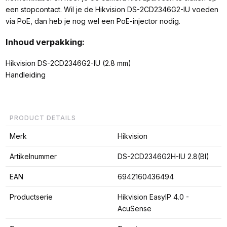
een stopcontact. Wil je de Hikvision DS-2CD2346G2-IU voeden
via PoE, dan heb je nog wel een PoE-injector nodig.
Inhoud verpakking:
Hikvision DS-2CD2346G2-IU (2.8 mm)
Handleiding
PRODUCT DETAILS
Merk
Hikvision
Artikelnummer
DS-2CD2346G2H-IU 2.8(Bl)
EAN
6942160436494
Productserie
Hikvision EasyIP 4.0 -
AcuSense